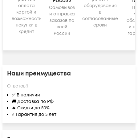
России
га
оплата
оборудования
Самовывоз
По
картой и
в
и отправка
у
возможность
согласованные
заказов по
обсл
покупки в
сроки
всей
и п
кредит
России
гара
Наши преимущества
Ответов:
1
✅ В наличии
🚚 Доставка по РФ
🔥 Скидки до 50%
⭐ Гарантия до 5 лет