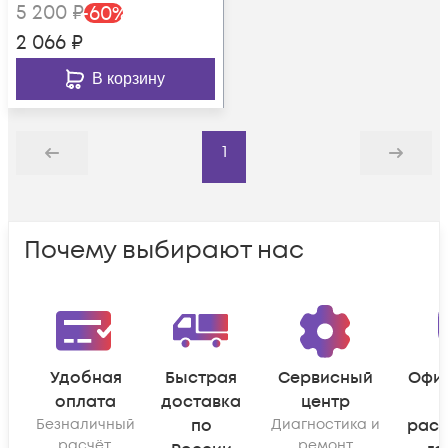
5 200
₽
-
60
%
2 066
₽
В корзину
1
Назад
Дальше
Почему выбирают нас
Удобная
Быстрая
Сервисный
Офи
оплата
доставка
центр
Безналичный
по
Диагностика и
рас
расчёт,
ремонт