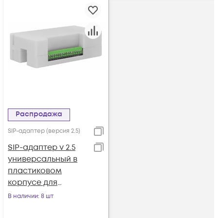
Распродажа
SIP-адаптер (версия 2.5)
SIP-адаптер v 2.5
универсальный в
пластиковом
корпусе для
домофонов
В наличии
: 8 шт