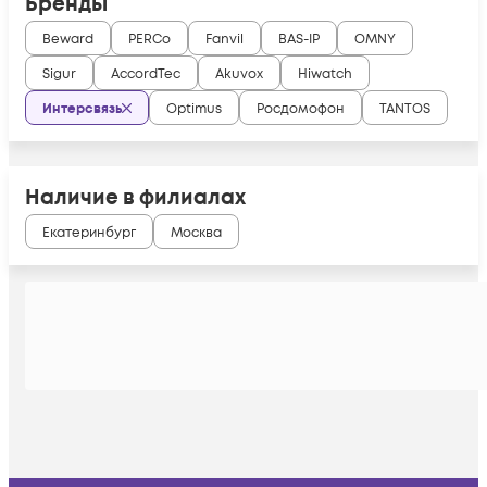
Бренды
Beward
PERCo
Fanvil
BAS-IP
OMNY
Sigur
AccordTec
Akuvox
Hiwatch
Интерсвязь
Optimus
Росдомофон
TANTOS
Наличие в филиалах
Екатеринбург
Москва