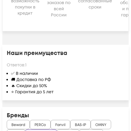
возможность
согласованные
заказов по
обсл
покупки в
сроки
всей
и п
кредит
России
гара
Наши преимущества
Ответов:
1
✅ В наличии
🚚 Доставка по РФ
🔥 Скидки до 50%
⭐ Гарантия до 5 лет
Бренды
Beward
PERCo
Fanvil
BAS-IP
OMNY