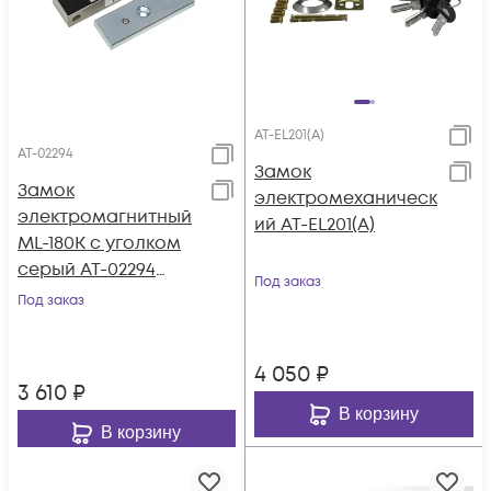
AT-EL201(А)
AT-02294
Замок
Замок
электромеханическ
электромагнитный
ий AT-EL201(А)
ML-180K с уголком
серый AT-02294
Под заказ
AccordTec
Под заказ
4 050
₽
3 610
₽
В корзину
В корзину