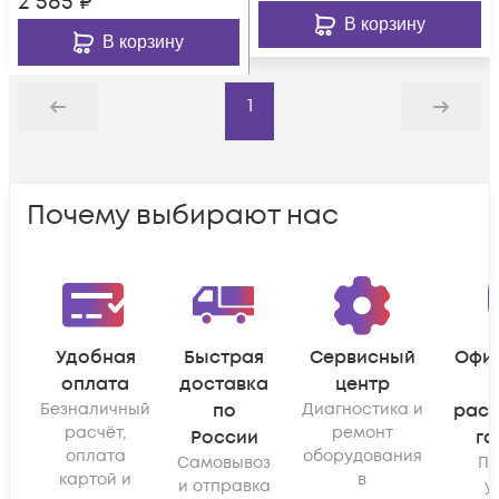
2 585
₽
В корзину
В корзину
1
Назад
Дальше
Почему выбирают нас
Удобная
Быстрая
Сервисный
Офи
оплата
доставка
центр
Безналичный
по
Диагностика и
рас
расчёт,
ремонт
России
га
оплата
оборудования
Самовывоз
По
картой и
в
и отправка
у