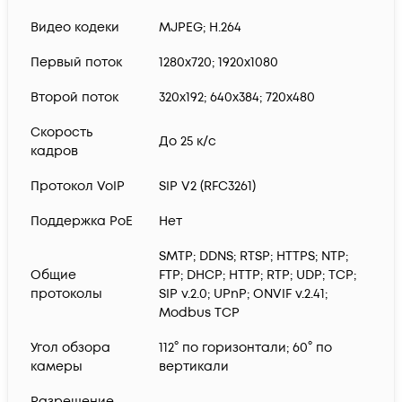
Видео кодеки
MJPEG; H.264
Первый поток
1280x720; 1920x1080
Второй поток
320x192; 640x384; 720х480
Скорость
До 25 к/с
кадров
Протокол VoIP
SIP V2 (RFC3261)
Поддержка PoE
Нет
SMTP; DDNS; RTSP; HTTPS; NTP;
Общие
FTP; DHCP; HTTP; RTP; UDP; TCP;
протоколы
SIP v.2.0; UPnP; ONVIF v.2.41;
Modbus TCP
Угол обзора
112° по горизонтали; 60° по
камеры
вертикали
Разрешение