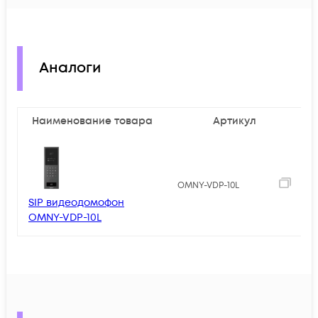
Аналоги
Наименование товара
Артикул
5
OMNY-VDP-10L
SIP видеодомофон
OMNY-VDP-10L