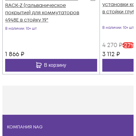
установки к
RACK-Z (гальваническое
в стойки глу
покрытие) для коммутаторов
4948E в стойку 19"
В наличии
: 10+ шт
В наличии
: 10+ шт
4 270
₽
-
27
%
1 866
₽
3 112
₽
В корзину
КОМПАНИЯ NAG