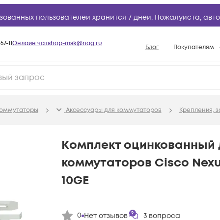
зованных пользователей хранится 7 дней. Пожалуйста,
авто
57-11
Онлайн чат
shop-msk@nag.ru
Блог
Покупателям
Способы опла
Документы
Политика рабо
оммутаторы
Аксессуары для коммутаторов
Крепления, з
Условия доста
Гарантийное о
Комплект оцинкованный
Возврат товар
коммутаторов Cisco Nex
Вопросы и отв
10GE
База знаний
Конфигуратор
0
Нет отзывов
3
вопроса