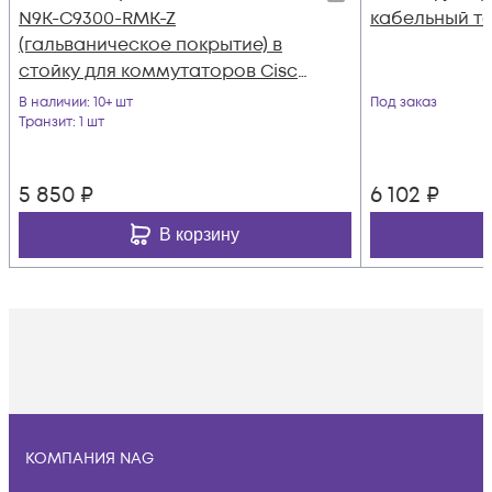
N9K-C9300-RMK-Z
кабельный те
(гальваническое покрытие) в
стойку для коммутаторов Cisco
Nexus 9K
В наличии
: 10+ шт
Под заказ
Транзит
: 1 шт
5 850
₽
6 102
₽
В корзину
КОМПАНИЯ NAG