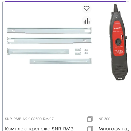
SNR-RMB-N9K-C9300-RMK-Z
NF-300
Комплект крепежа SNR-RMB-
Многофункц