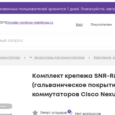
зованных пользователей хранится 7 дней. Пожалуйста,
авто
57-11
Онлайн чат
shop-msk@nag.ru
Блог
Покупателям
Способы опла
Документы
Политика рабо
оммутаторы
Аксессуары для коммутаторов
Крепления, з
Условия доста
Гарантийное о
Комплект крепежа SNR-R
Возврат товар
(гальваническое покрытие
Вопросы и отв
коммутаторов Cisco Nexu
База знаний
Конфигуратор
0
Нет отзывов
Нет вопросов