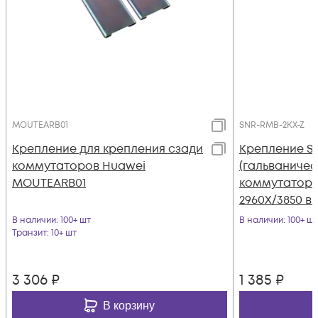
MOUTEARB01
SNR-RMB-2KX-Z
Крепление для крепления сзади
Крепление S
коммутаторов Huawei
(гальваничес
MOUTEARB01
коммутаторов
2960X/3850 в 
В наличии
: 100+ шт
В наличии
: 100+ шт
Транзит
: 10+ шт
3 306
₽
1 385
₽
В корзину