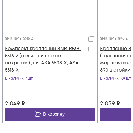
SNR-RMB-5516-Z
SNR-RMB-890-Z
Комплект креплений SNR-RMB-
Крепление S
5516-Z (гальваническое
(гальваничес
покрытие) для ASA 5508-X, ASA
маршрутизат
5516-X
890 в стойку 1
В наличии
: 7 шт
В наличии
: 10+ шт
2 049
₽
2 039
₽
В корзину