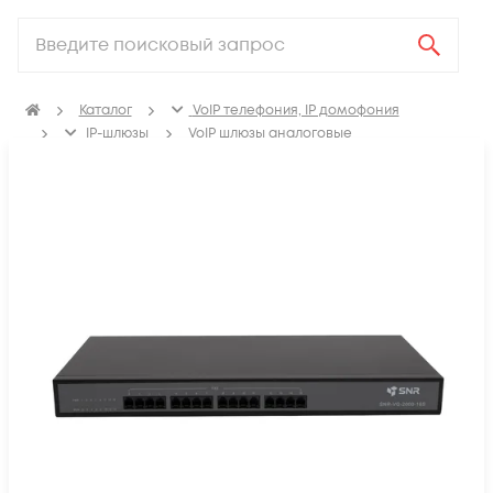
Каталог
VoIP телефония, IP домофония
IP-шлюзы
VoIP шлюзы аналоговые