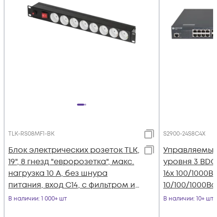
TLK-RS08MF1-BK
S2900-24S8C4X
Блок электрических розеток TLK,
Управляемый
19", 8 гнезд "евророзетка", макс.
уровня 3 BDC
нагрузка 10 А, без шнура
16x 100/1000B
питания, вход С14, с фильтром и
10/100/1000Ba
предохранителем
SFP, 4x 1/10GE
В наличии
: 1 000+ шт
В наличии
: 10+ шт