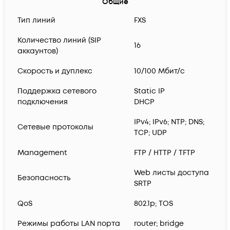
Общие
Тип линий
FXS
Количество линий (SIP
16
аккаунтов)
Скорость и дуплекс
10/100 Мбит/с
Поддержка сетевого
Static IP
подключения
DHCP
IPv4; IPv6; NTP; DNS;
Сетевые протоколы
TCP; UDP
Management
FTP / HTTP / TFTP
Web листы доступа
Безопасность
SRTP
QoS
802.1p; TOS
Режимы работы LAN порта
router; bridge