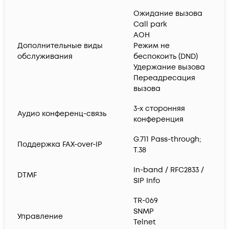
Ожидание вызова
Call park
АОН
Дополнительные виды
Режим не
обслуживания
беспокоить (DND)
Удержание вызова
Переадресация
вызова
3-х сторонняя
Аудио конференц-связь
конференция
G.711 Pass-through;
Поддержка FAX-over-IP
T.38
In-band / RFC2833 /
DTMF
SIP Info
TR-069
SNMP
Управление
Telnet