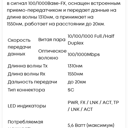
в сигнал 100/1000Base-FX, оснащен встроенным
приемо-передатчиком и передает данные на
длине волны 1310нм, а принимает на
1550нм, работает на расстоянии до 20км.
10/100/1000 Full./Half
Витая пара
Скорость
Duplex
передачи
Оптическое
данных
100/1000Mbps
волокно
Длинна волны Tx
1310нм
Длина волны Rx
1550нм
Дальность передачи
до 20км
Тип коннектора
SC
PWR, FX / LNK / ACT, TP
LED индикаторы
/ LNK / ACT
Потребляемая
5,6 Ватт (максимум)