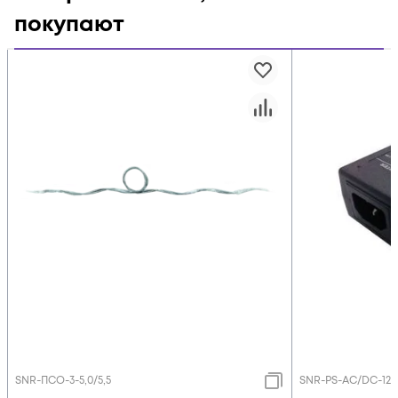
покупают
SNR-ПСО-3-5,0/5,5
SNR-PS-AC/DC-12/