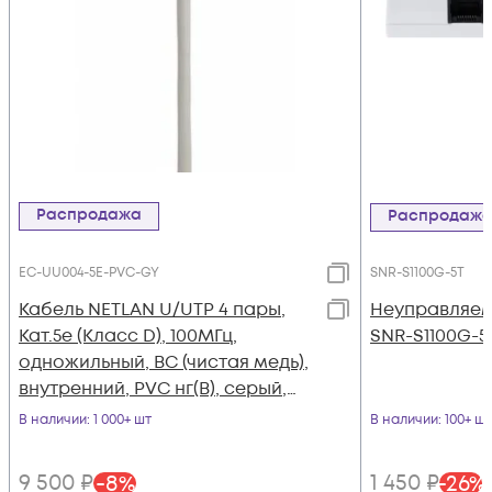
Распродажа
Распродаж
EC-UU004-5E-PVC-GY
SNR-S1100G-5T
Кабель NETLAN U/UTP 4 пары,
Неуправляе
Кат.5e (Класс D), 100МГц,
SNR-S1100G-5
одножильный, BC (чистая медь),
внутренний, PVC нг(B), серый,
305м
В наличии
: 1 000+ шт
В наличии
: 100+ шт
9 500
₽
1 450
₽
-
8
%
-
26
%