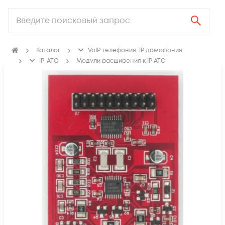
Каталог
VoIP телефония, IP домофония
IP-ATC
Модули расширения к IP АТС