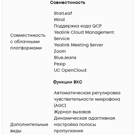
Совместимость
StarLeaf
Mind
Поддержка кода QCP
Yealink Cloud Management
Совместимость
Service
с облачными
Yealink Meeting Server
платформами
Zoom
BlueJeans
Pexip
UC OpenCloud
Функции ВКС
Автоматическая регулировка
чувствительности микрофона
(AGC)
Журнал вызовов
Динамическая адаптивная
Дополнительные
настройка полосы
виды
пропускания