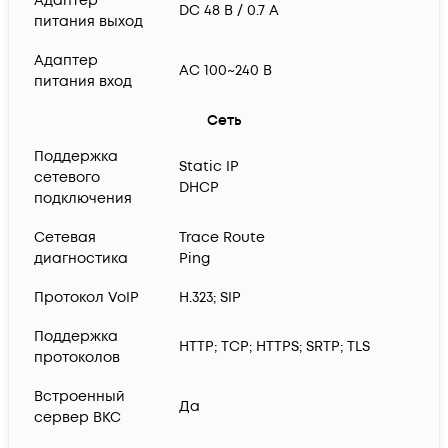
Адаптер
DC 48 В / 0.7 А
питания выход
Адаптер
AC 100~240 В
питания вход
Сеть
Поддержка
Static IP
сетевого
DHCP
подключения
Cетевая
Trace Route
диагностика
Ping
Протокол VoIP
H.323; SIP
Поддержка
HTTP; TCP; HTTPS; SRTP; TLS
протоколов
Встроенный
Да
сервер ВКС