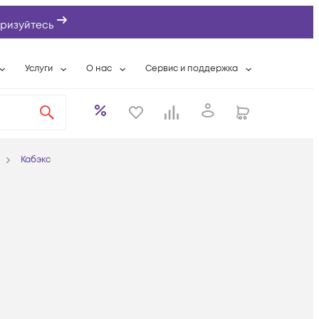
ризуйтесь
Услуги
О нас
Сервис и поддержка
ты
Выкуп сетевого оборудования
О компании
Гарантийное обслуживание
Системная интеграция
Контактная информация
Контакты сервисных центров
ты с физлицами
Wi-Fi «под ключ»
Банковские реквизиты
Сервисные контракты
Кабэкс
вки
Бесплатная намотка оптического кабеля
Аккредитация ИТ
Сервисный центр
бслуживание
Партнеры
Техническая поддержка
а
Вакансии
Условия оказания услуг
еты
Новости
ы