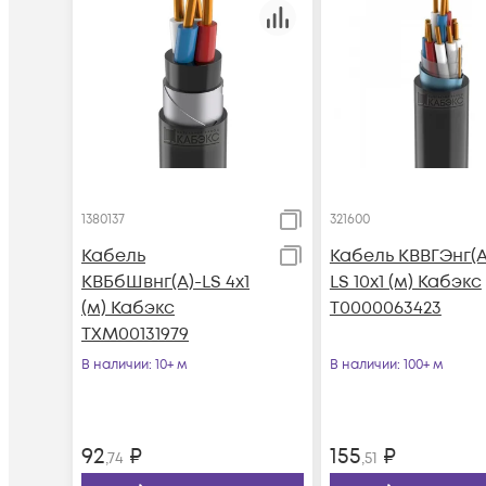
1380137
321600
Кабель
Кабель КВВГЭнг(А
КВБбШвнг(А)-LS 4х1
LS 10х1 (м) Кабэкс
(м) Кабэкс
Т0000063423
ТХМ00131979
В наличии
: 10+ м
В наличии
: 100+ м
92
₽
155
₽
,74
,51