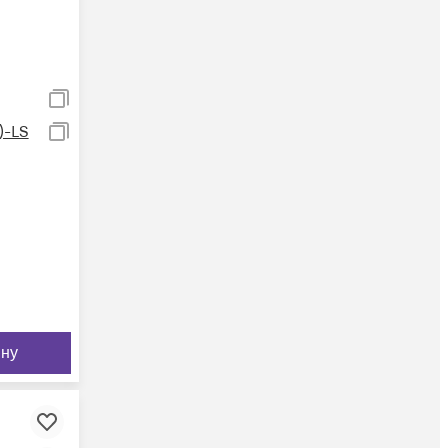
)-LS
ину