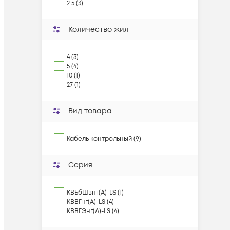
2.5 (3)
Количество жил
4 (3)
5 (4)
10 (1)
27 (1)
Вид товара
Кабель контрольный (9)
Серия
КВБбШвнг(А)-LS (1)
КВВГнг(А)-LS (4)
КВВГЭнг(А)-LS (4)