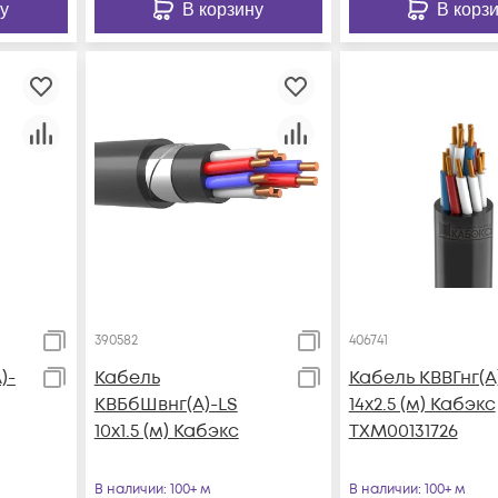
у
В корзину
В корз
390582
406741
)-
Кабель
Кабель КВВГнг(А
КВБбШвнг(А)-LS
14х2.5 (м) Кабэкс
10х1.5 (м) Кабэкс
ТХМ00131726
В наличии
: 100+ м
В наличии
: 100+ м