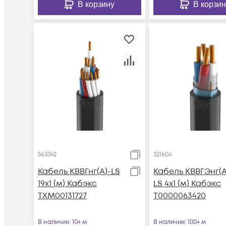
В корзину
В корзин
563342
321604
Кабель КВВГнг(А)-LS
Кабель КВВГЭнг(А
19х1 (м) Кабэкс
LS 4х1 (м) Кабэкс
ТХМ00131727
Т0000063420
В наличии
: 10+ м
В наличии
: 100+ м