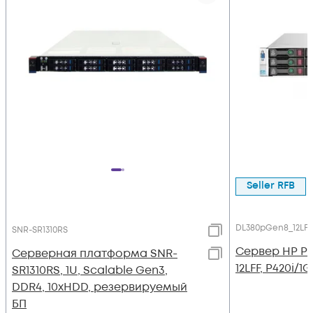
Seller RFB
DL380pGen8_12LFF
SNR-SR1310RS
Сервер HP Pr
Серверная платформа SNR-
12LFF, P420i/
SR1310RS, 1U, Scalable Gen3,
DDR4, 10xHDD, резервируемый
БП