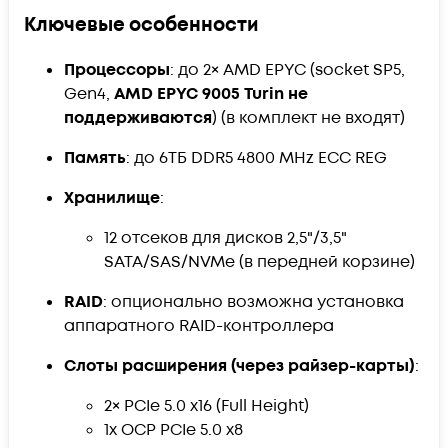
Ключевые особенности
Процессоры
: до 2× AMD EPYC (socket SP5,
Gen4,
AMD EPYC 9005 Turin не
поддерживаются
) (в комплект не входят)
Память
: до 6ТБ DDR5 4800 MHz ECC REG
Хранилище
:
12 отсеков для дисков 2,5"/3,5"
SATA/SAS/NVMe (в передней корзине)
RAID
: опционально возможна установка
аппаратного RAID-контроллера
Слоты расширения (через райзер-карты)
:
2× PCIe 5.0 x16 (Full Height)
1x OCP PCIe 5.0 x8