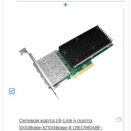
Сетевая карта LR-Link 4 порта
1000Base-X/10GBase-X LREC9804BF-