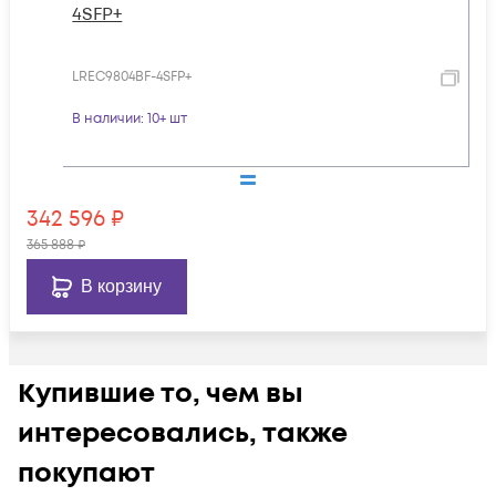
4SFP+
LREC9804BF-4SFP+
В наличии
: 10+ шт
342 596
₽
365 888
₽
В корзину
Купившие то, чем вы
интересовались, также
покупают