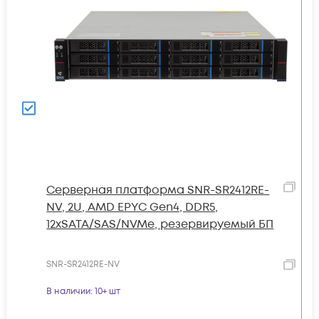
Серверная платформа SNR-SR2412RE-
NV, 2U, AMD EPYC Gen4, DDR5,
12xSATA/SAS/NVMe, резервируемый БП
SNR-SR2412RE-NV
В наличии
: 10+ шт