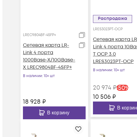
Распродажа
LRES3023PT-OCP
LREC9804BF-4SFP+
Сетевая карта LR
Сетевая карта LR-
Link 4 порта 1GBa
Link 4 порта
T OCP 3.0
1000Base-X/10GBase-
LRES3023PT-OCP
X LREC9804BF-4SFP+
В наличии
: 10+ шт
В наличии
: 10+ шт
20 974
₽
-
50
%
10 506
₽
18 928
₽
В корзин
В корзину