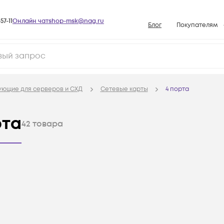
57-11
Онлайн чат
shop-msk@nag.ru
Блог
Покупателям
Способы опла
Документы
Политика рабо
ующие для серверов и СХД
Сетевые карты
4 порта
Условия доста
Гарантийное о
рта
42
товара
Возврат товар
Вопросы и отв
База знаний
Конфигуратор