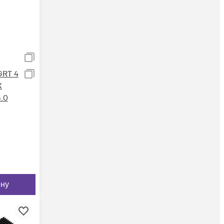
GRT 4
X
.0
ину