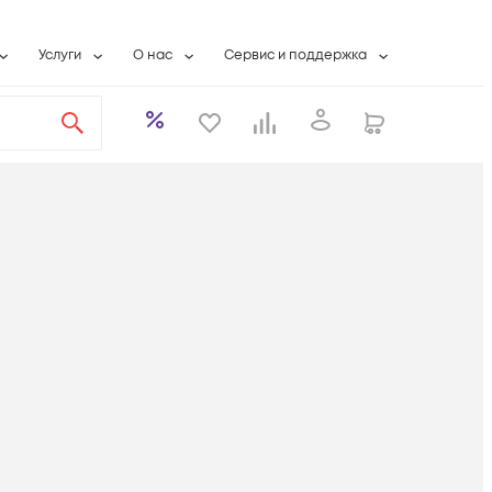
Услуги
О нас
Сервис и поддержка
ты
Выкуп сетевого оборудования
О компании
Гарантийное обслуживание
Системная интеграция
Контактная информация
Контакты сервисных центров
ты с физлицами
Wi-Fi «под ключ»
Банковские реквизиты
Сервисные контракты
вки
Бесплатная намотка оптического кабеля
Аккредитация ИТ
Сервисный центр
бслуживание
Партнеры
Техническая поддержка
а
Вакансии
Условия оказания услуг
еты
Новости
ы