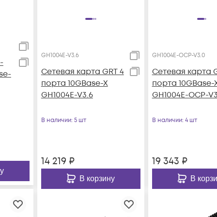
GH1004E-V3.6
GH1004E-OCP-V3.0
-
Сетевая карта GRT 4
Сетевая карта 
se-
порта 10GBase-X
порта 10GBase-
GH1004E-V3.6
GH1004E-OCP-V3
В наличии
: 5 шт
В наличии
: 4 шт
14 219
₽
19 343
₽
у
В корзину
В корз