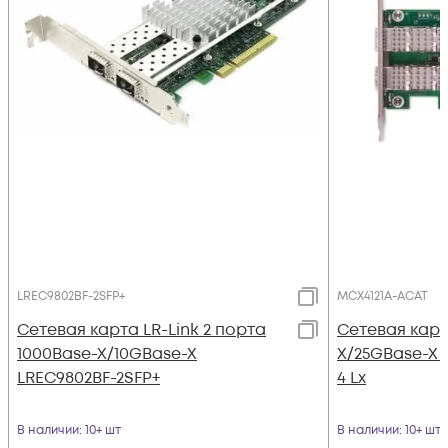
LREC9802BF-2SFP+
MCX4121A-ACAT
Сетевая карта LR-Link 2 порта
Сетевая карт
1000Base-X/10GBase-X
X/25GBase-X 
LREC9802BF-2SFP+
4 Lx
В наличии
: 10+ шт
В наличии
: 10+ шт