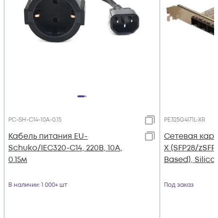
PC-SH-C14-10A-0.15
PE325G4I71L-XR
Кабель питания EU-
Сетевая карт
Schuko/IEC320-C14, 220B, 10А,
X (SFP28/zSFP+
0.15м
Based), Silic
В наличии
: 1 000+ шт
Под заказ