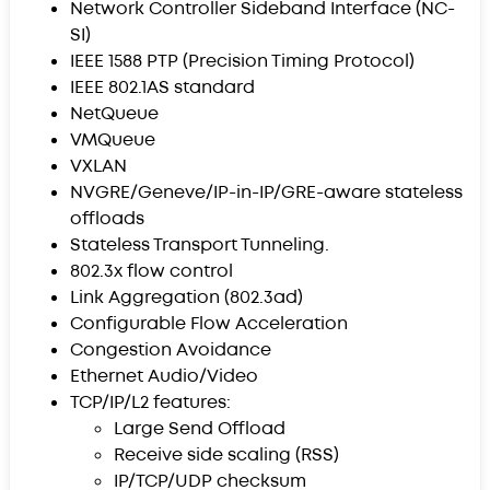
Network Controller Sideband Interface (NC-
SI)
IEEE 1588 PTP (Precision Timing Protocol)
IEEE 802.1AS standard
NetQueue
VMQueue
VXLAN
NVGRE/Geneve/IP-in-IP/GRE-aware stateless
offloads
Stateless Transport Tunneling.
802.3x flow control
Link Aggregation (802.3ad)
Configurable Flow Acceleration
Congestion Avoidance
Ethernet Audio/Video
TCP/IP/L2 features:
Large Send Offload
Receive side scaling (RSS)
IP/TCP/UDP checksum