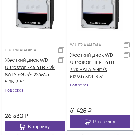
WUH721414ALE6L4
HUS726T4TALA6L4
Жесткий диск WD
Жесткий диск WD
Ultrastar HE14 14TB
Ultrastar 7K6 4TB 7.2k
7.2k SATA 6Gb/s
SATA 6Gb/s 256Mb
512Mb 512E 3.5"
512N 3.5"
Под заказ
Под заказ
61 425
₽
26 330
₽
В корзину
В корзину