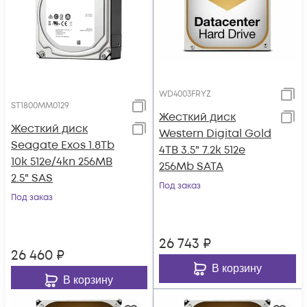
WD4003FRYZ
ST1800MM0129
Жесткий диск
Жесткий диск
Western Digital Gold
Seagate Exos 1.8Tb
4TB 3.5" 7.2k 512e
10k 512e/4kn 256MB
256Mb SATA
2.5" SAS
Под заказ
Под заказ
26 743
₽
26 460
₽
В корзину
В корзину