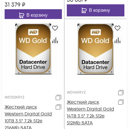
36 061
₽
31 379
₽
В корзину
В корзину
WD141KRYZ
WD102KRYZ
Жесткий диск
Жесткий диск
Western Digital Gold
Western Digital Gold
14TB 3.5" 7.2k 512e
10TB 3.5" 7.2k 512e
512Mb SATA
256Mb SATA