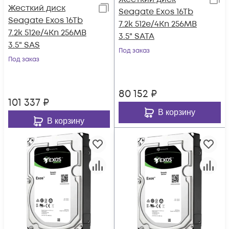
Жесткий диск
Seagate Exos 16Tb
Seagate Exos 16Tb
7.2k 512e/4Kn 256MB
7.2k 512e/4Kn 256MB
3.5" SATA
3.5" SAS
Под заказ
Под заказ
80 152
₽
101 337
₽
В корзину
В корзину