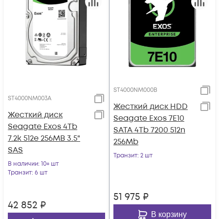
ST4000NM000B
ST4000NM003A
Жесткий диск HDD
Жесткий диск
Seagate Exos 7E10
Seagate Exos 4Tb
SATA 4Tb 7200 512n
7.2k 512e 256MB 3.5"
256Mb
SAS
Транзит
: 2 шт
В наличии
: 10+ шт
Транзит
: 6 шт
51 975
₽
42 852
₽
В корзину