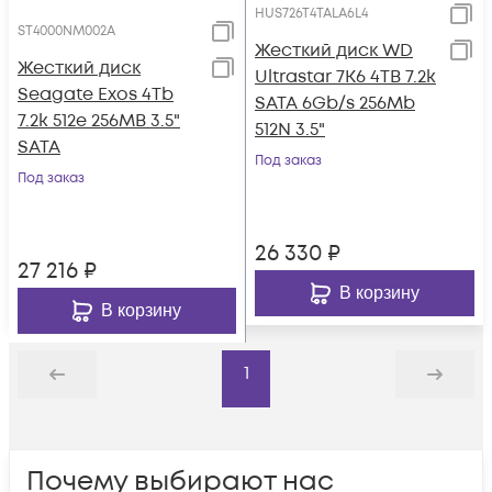
HUS726T4TALA6L4
ST4000NM002A
Жесткий диск WD
Жесткий диск
Ultrastar 7K6 4TB 7.2k
Seagate Exos 4Tb
SATA 6Gb/s 256Mb
7.2k 512e 256MB 3.5"
512N 3.5"
SATA
Под заказ
Под заказ
26 330
₽
27 216
₽
В корзину
В корзину
1
Назад
Дальше
Почему выбирают нас