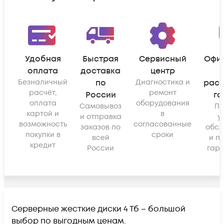
Удобная
Быстрая
Сервисный
Офи
оплата
доставка
центр
Безналичный
по
Диагностика и
рас
расчёт,
ремонт
России
га
оплата
оборудования
Самовывоз
По
картой и
в
и отправка
у
возможность
согласованные
заказов по
обсл
покупки в
сроки
всей
и п
кредит
России
гара
Серверные жесткие диски 4 Тб – большой
выбор по выгодным ценам.