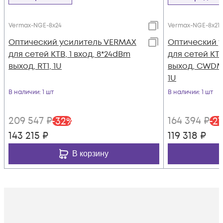
Vermax-NGE-8x24
Vermax-NGE-8x21 
Оптический усилитель VERMAX
Оптический 
для сетей КТВ, 1 вход, 8*24dBm
для сетей КТВ
выход, RT1, 1U
выход, CWDM 1
1U
В наличии
: 1 шт
В наличии
: 1 шт
209 547
₽
164 394
₽
-
32
%
-
27
143 215
₽
119 318
₽
В корзину