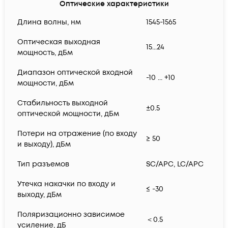
Оптические характеристики
Длина волны, нм
1545-1565
Оптическая выходная
15...24
мощность, дБм
Диапазон оптической входной
-10 ... +10
мощности, дБм
Стабильность выходной
±0.5
оптической мощности, дБм
Потери на отражение (по входу
≥ 50
и выходу), дБм
Тип разъемов
SC/APC, LC/APC
Утечка накачки по входу и
≤ -30
выходу, дБм
Поляризационно зависимое
＜0.5
усиление, дБ