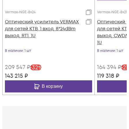
Vermax-NGE-8x24
Vermax-NGE-8x21 
Оптический усилитель VERMAX
Оптический 
для сетей КТВ, 1 вход, 8*24dBm
для сетей КТВ
выход, RT1, 1U
выход, CWDM 1
1U
В наличии
: 1 шт
В наличии
: 1 шт
209 547
₽
164 394
₽
-
32
%
-
27
143 215
₽
119 318
₽
В корзину