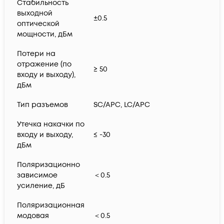
Стабильность
выходной
±0.5
оптической
мощности, дБм
Потери на
отражение (по
≥ 50
входу и выходу),
дБм
Тип разъемов
SC/APC, LC/APC
Утечка накачки по
входу и выходу,
≤ -30
дБм
Поляризационно
зависимое
＜0.5
усиление, дБ
Поляризационная
модовая
＜0.5