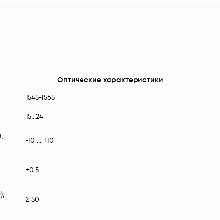
Оптические характеристики
1545-1565
15...24
,
-10 ... +10
±0.5
),
≥ 50