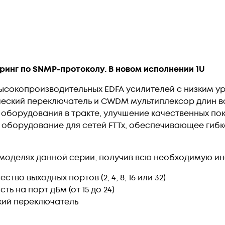
инг по SNMP-протоколу. В новом исполнении 1U
ысокопроизводительных EDFA усилителей с низким у
еский переключатель и CWDM мультиплексор длин вол
 оборудования в тракте, улучшение качественных п
 оборудование для сетей FTTx, обеспечивающее гибк
 моделях данной серии, получив всю необходимую и
ство выходных портов (2, 4, 8, 16 или 32)
ь на порт дБм (от 15 до 24)
ский переключатель