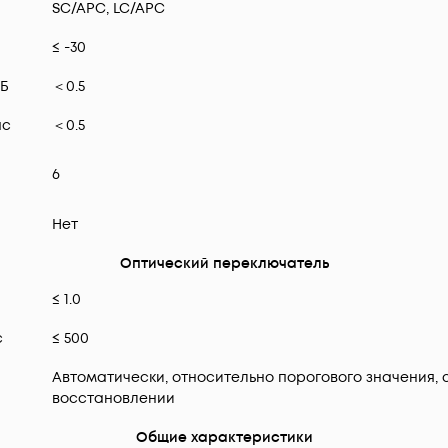
SC/APC, LC/APC
≤ -30
дБ
＜0.5
пс
＜0.5
6
Нет
Оптический переключатель
≤ 1.0
с
≤ 500
Автоматически, относительно порогового значения, 
восстановлении
Общие характеристики