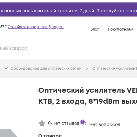
зованных пользователей хранится 7 дней. Пожалуйста,
авто
57-11
Онлайн чат
shop-msk@nag.ru
Блог
Покупателям
Способы опла
Документы
Политика рабо
Оборудование для оптических сетей
Оптические усилители
Условия доста
Гарантийное о
Оптический усилитель V
Возврат товар
КТВ, 2 входа, 8*19dBm выхо
Вопросы и отв
База знаний
0
Нет отзывов
Конфигуратор
Нет вопросов
О товаре