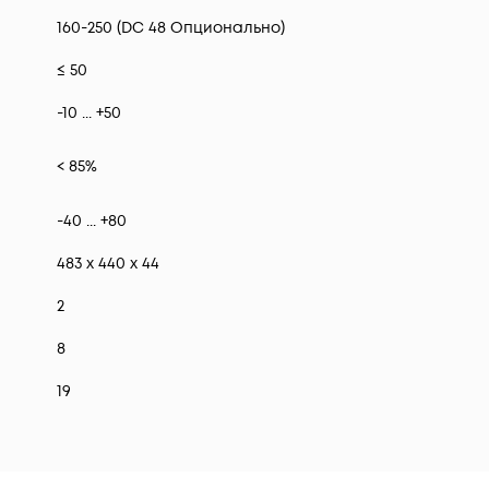
160-250 (DC 48 Опционально)
≤ 50
-10 ... +50
< 85%
-40 ... +80
483 x 440 x 44
2
8
19