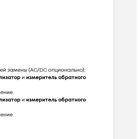
чей замены (AC/DC опционально);
лизатор
и
измеритель обратного
ение.
лизатор
и
измеритель обратного
ение.