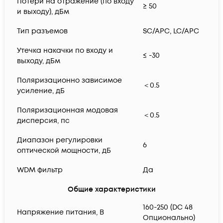
Потери на отражение (по входу
≥ 50
и выходу), дБм
Тип разъемов
SC/APC, LC/APC
Утечка накачки по входу и
≤ -30
выходу, дБм
Поляризационно зависимое
＜0.5
усиление, дБ
Поляризационная модовая
＜0.5
дисперсия, пс
Диапазон регулировки
6
оптической мощности, дБ
WDM фильтр
Да
Общие характеристики
160-250 (DC 48
Напряжение питания, В
Опционально)