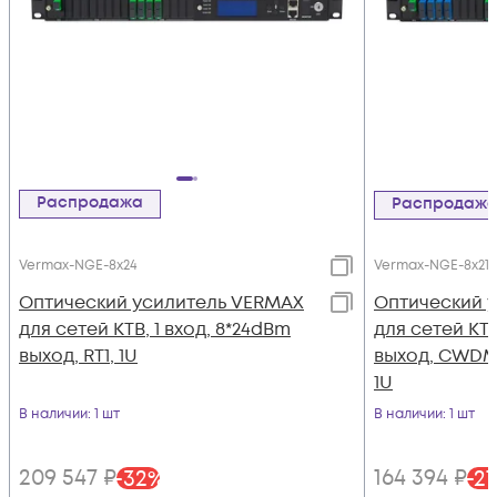
Распродажа
Распродаж
Vermax-NGE-8x24
Vermax-NGE-8x21 
Оптический усилитель VERMAX
Оптический 
для сетей КТВ, 1 вход, 8*24dBm
для сетей КТВ
выход, RT1, 1U
выход, CWDM 1
1U
В наличии
: 1 шт
В наличии
: 1 шт
209 547
₽
164 394
₽
-
32
%
-
27