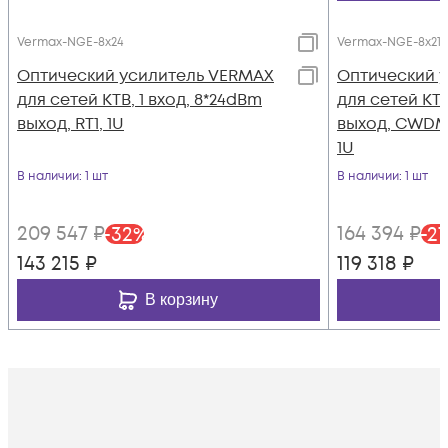
Vermax-NGE-8x24
Vermax-NGE-8x21 
Оптический усилитель VERMAX
Оптический 
для сетей КТВ, 1 вход, 8*24dBm
для сетей КТВ
выход, RT1, 1U
выход, CWDM 1
1U
В наличии
: 1 шт
В наличии
: 1 шт
209 547
₽
164 394
₽
-
32
%
-
27
143 215
₽
119 318
₽
В корзину