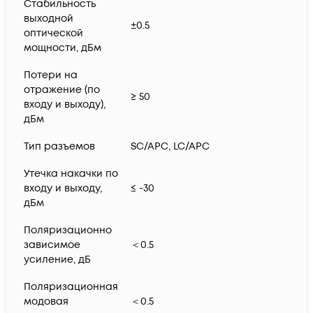
Стабильность
выходной
±0.5
оптической
мощности, дБм
Потери на
отражение (по
≥ 50
входу и выходу),
дБм
Тип разъемов
SC/APC, LC/APC
Утечка накачки по
входу и выходу,
≤ -30
дБм
Поляризационно
зависимое
＜0.5
усиление, дБ
Поляризационная
модовая
＜0.5