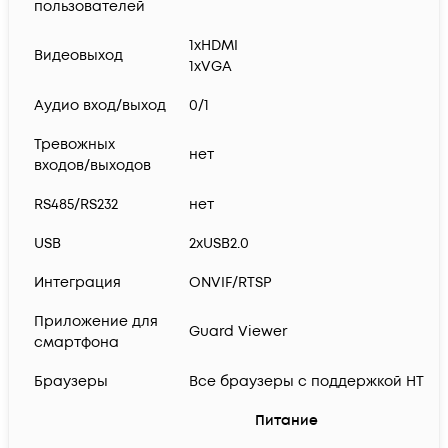
пользователей
1xHDMI
Видеовыход
1xVGA
Aудио вход/выход
0/1
Тревожных
нет
входов/выходов
RS485/RS232
нет
USB
2xUSB2.0
Интеграция
ONVIF/RTSP
Приложение для
Guard Viewer
смартфона
Браузеры
Все браузеры с поддержкой HTML
Питание