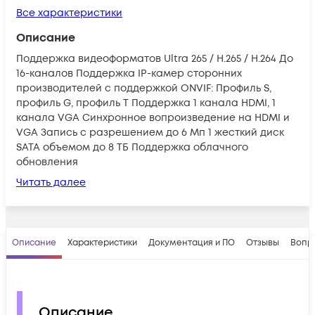
Все характеристики
Описание
Поддержка видеоформатов Ultra 265 / H.265 / H.264 До
16-каналов Поддержка IP-камер сторонних
производителей с поддержкой ONVIF: Профиль S,
профиль G, профиль T Поддержка 1 канала HDMI, 1
канала VGA Синхронное вопроизведение на HDMI и
VGA Запись с разрешением до 6 Мп 1 жесткий диск
SATA объемом до 8 ТБ Поддержка облачного
обновления
Читать далее
Описание
Характеристики
Документация и ПО
Отзывы
Вопр
Описание