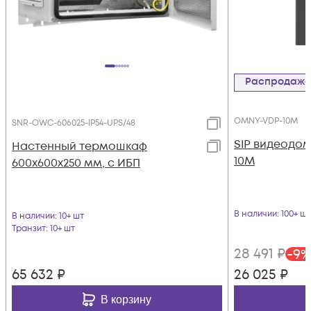
Распродаж
OMNY-VDP-10M
SNR-OWC-606025-IP54-UPS/48
SIP видеодо
Настенный термошкаф
10M
600x600x250 мм, с ИБП
В наличии
: 100+ шт
В наличии
: 10+ шт
Транзит
: 10+ шт
28 491
₽
-
9
%
65 632
₽
26 025
₽
В корзину