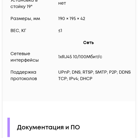
Установка в
нет
стойку 19"
Размеры, мм
190 × 195 × 42
ВЕС, КГ
≤1
Сеть
Сетевые
1xRJ45 10/100Мбит/с
интерфейсы
Поддержка
UPnP; DNS; RTSP; SMTP; P2P; DDNS; HT
протоколов
TCP; IPv4; DHCP
Документация и ПО