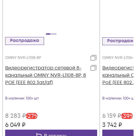
Распродажа
Распродаж
OMNY NVR-L1108-8P
OMNY NVR-L1104-4
Видеорегистратор сетевой 8-
Видеорегист
канальный OMNY NVR-L1108-8P, 8
канальный OM
POE (EEE 802.3at/af)
PoE (EEE 802.3
В наличии
: 100+ шт
В наличии
: 100+ шт
8 283
₽
6 159
₽
-
27
%
-
39
%
6 049
₽
3 742
₽
В корзину