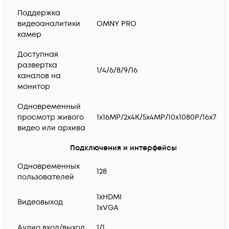
Поддержка
видеоаналитики
OMNY PRO
камер
Доступная
развертка
1/4/6/8/9/16
каналов на
монитор
Одновременный
просмотр живого
1x16MP/2x4K/5x4MP/10x1080P/16x720P
видео или архива
Подключения и интерфейсы
Одновременных
128
пользователей
1xHDMI
Видеовыход
1xVGA
Aудио вход/выход
1/1