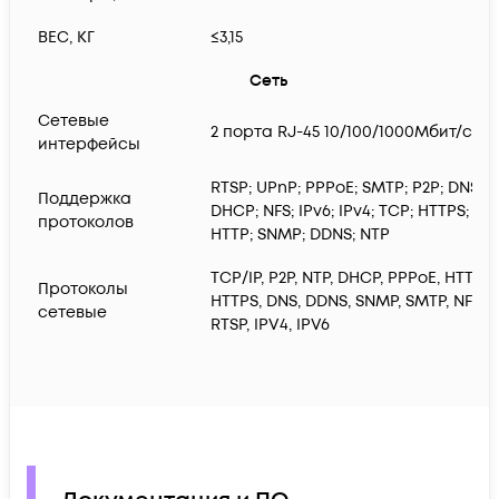
ВЕС, КГ
≤3,15
Сеть
Сетевые
2 порта RJ-45 10/100/1000Mбит/с
интерфейсы
RTSP; UPnP; PPPoE; SMTP; P2P; DNS;
Поддержка
DHCP; NFS; IPv6; IPv4; TCP; HTTPS;
протоколов
HTTP; SNMP; DDNS; NTP
TCP/IP, P2P, NTP, DHCP, PPPoE, HTTP,
Протоколы
HTTPS, DNS, DDNS, SNMP, SMTP, NFS,
сетевые
RTSP, IPV4, IPV6