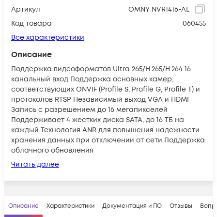
Артикул
OMNY NVR1416-AL
Код товара
060455
Все характеристики
Описание
Поддержка видеоформатов Ultra 265/H.265/H.264 16-
канальный вход Поддержка основных камер,
соответствующих ONVIF (Profile S, Profile G, Profile T) и
протоколов RTSP Независимый выход VGA и HDMI
Запись с разрешением до 16 мегапикселей
Поддерживает 4 жестких диска SATA, до 16 ТБ на
каждый Технология ANR для повышения надежности
хранения данных при отключении от сети Поддержка
облачного обновления
Читать далее
Описание
Характеристики
Документация и ПО
Отзывы
Вопр