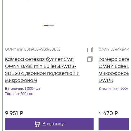
OMNY miniBullet5E-WDS-SDL 28
OMNY LB-MP2M-C
Камера сетевая буллет 5Мп
Камера сете
OMNY BASE miniBullet5E-WDS-
OMNY Base L
SDL 28 с двойной подсветкой и
микрофоном,
микрофоном
DWDR
В наличии
: 1 000+ шт
В наличии
: 1 000+ 
Транзит
: 100+ шт
9 951
₽
4 470
₽
В корзину