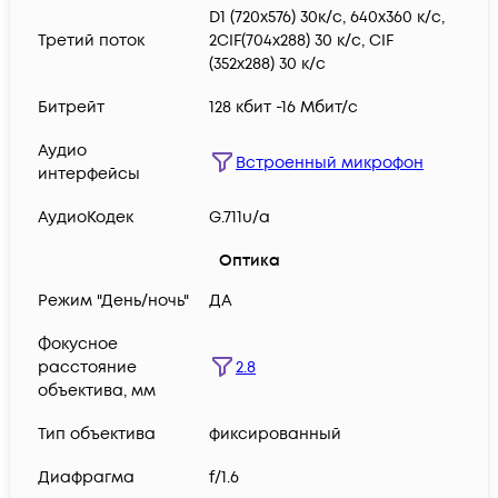
D1 (720x576) 30к/с, 640x360 к/с,
Третий поток
2CIF(704x288) 30 к/с, CIF
(352x288) 30 к/с
Битрейт
128 кбит -16 Мбит/с
Аудио
Встроенный микрофон
интерфейсы
АудиоКодек
G.711u/a
Оптика
Режим "День/ночь"
ДА
Фокусное
2.8
расстояние
объектива, мм
Тип объектива
фиксированный
Диафрагма
f/1.6