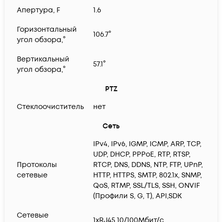
Апертура, F
1.6
Горизонтальный
106.7°
угол обзора,°
Вертикальный
57.1°
угол обзора,°
PTZ
Стеклоочиститель
нет
Сеть
IPv4, IPv6, IGMP, ICMP, ARP, TCP,
UDP, DHCP, PPPoE, RTP, RTSP,
Протоколы
RTCP, DNS, DDNS, NTP, FTP, UPnP,
сетевые
HTTP, HTTPS, SMTP, 802.1x, SNMP,
QoS, RTMP, SSL/TLS, SSH, ONVIF
(Профили S, G, T), API,SDK
Сетевые
1xRJ45 10/100Мбит/с