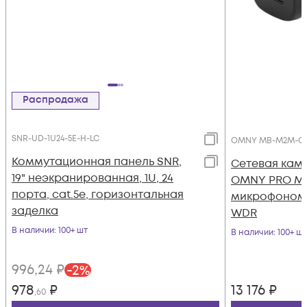
Распродажа
SNR-UD-1U24-5E-H-LC
OMNY MB-M2M-C-
Коммутационная панель SNR,
Сетевая кам
19" неэкранированная, 1U, 24
OMNY PRO MB
порта, cat.5e, горизонтальная
микрофоном,
заделка
WDR
В наличии
: 100+ шт
В наличии
: 100+ шт
996
,24
₽
-
2
%
978
₽
13 176
₽
,60