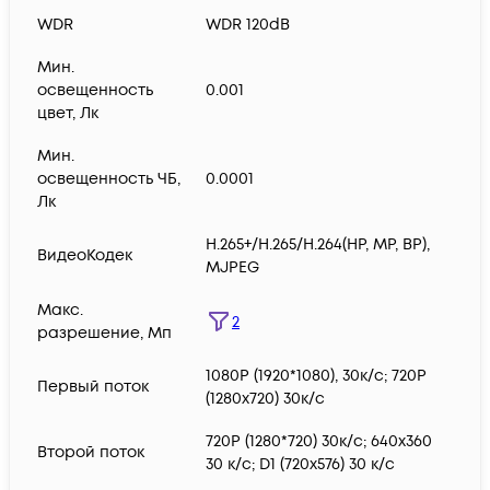
WDR
WDR 120dB
Мин.
освещенность
0.001
цвет, Лк
Мин.
освещенность ЧБ,
0.0001
Лк
H.265+/H.265/H.264(HP, MP, BP),
ВидеоКодек
MJPEG
Макс.
2
разрешение, Мп
1080P (1920*1080), 30к/с; 720P
Первый поток
(1280x720) 30к/с
720P (1280*720) 30к/с; 640x360
Второй поток
30 к/с; D1 (720x576) 30 к/с