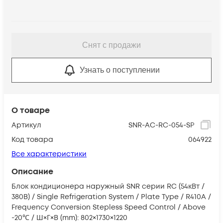
Снят с продажи
Узнать о поступлении
О товаре
Артикул
SNR-AC-RC-054-SP
Код товара
064922
Все характеристики
Описание
Блок кондиционера наружный SNR серии RC (54кВт /
380В) / Single Refrigeration System / Plate Type / R410A /
Frequency Conversion Stepless Speed Control / Above
-20℃ / Ш×Г×В (mm): 802×1730×1220