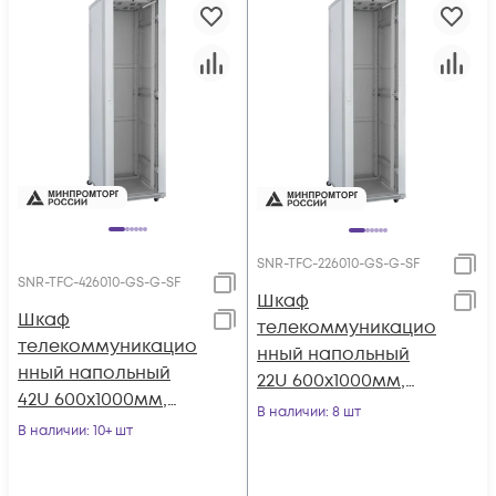
SNR-TFC-226010-GS-G-SF
SNR-TFC-426010-GS-G-SF
Шкаф
Шкаф
телекоммуникацио
телекоммуникацио
нный напольный
нный напольный
22U 600x1000мм,
42U 600x1000мм,
серия TFC (SNR-TFC-
В наличии
: 8 шт
серия TFC (SNR-TFC-
В наличии
: 10+ шт
226010-GS-G-SF)
426010-GS-G-SF)