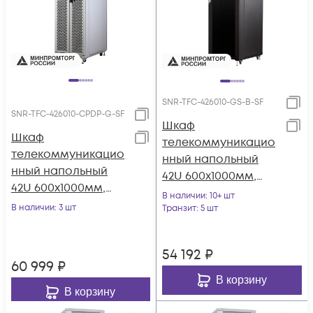
SNR-TFC-426010-GS-B-SF
SNR-TFC-426010-CPDP-G-SF
Шкаф
Шкаф
телекоммуникацио
телекоммуникацио
нный напольный
нный напольный
42U 600x1000мм,
42U 600x1000мм,
серия TFC (SNR-TFC-
В наличии
: 10+ шт
серия TFC (SNR-TFC-
В наличии
: 3 шт
426010-GS-B-SF)
Транзит
: 5 шт
426010-CPDP-G-SF)
54 192
₽
60 999
₽
В корзину
В корзину