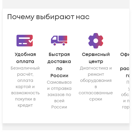
Почему выбирают нас
Удобная
Быстрая
Сервисный
Офи
оплата
доставка
центр
Безналичный
по
Диагностика и
рас
расчёт,
ремонт
России
га
оплата
оборудования
Самовывоз
По
картой и
в
и отправка
у
возможность
согласованные
заказов по
обсл
покупки в
сроки
всей
и п
кредит
России
гара