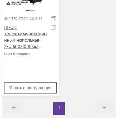
SNR-TFC-276010-GS-B-SF
Шкаф
телекоммуникацио
нный напольный
27U 600x1000мм,
серия TFC (SNR-TFC-
Снят с продажи
276010-GS-B-SF)
Узнать о поступлении
1
Назад
Дальше