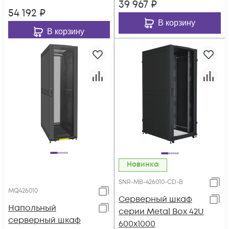
39 967
₽
54 192
₽
В корзину
В корзину
Новинка
SNR-MB-426010-CD-B
MQ426010
Серверный шкаф
Напольный
серии Metal Box 42U
серверный шкаф
600х1000