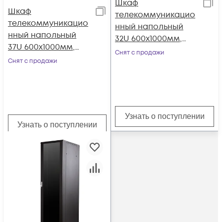
Шкаф
Шкаф
телекоммуникацио
телекоммуникацио
нный напольный
нный напольный
32U 600x1000мм,
37U 600x1000мм,
серия TFC (SNR-TFC-
Снят с продажи
серия TFC (SNR-TFC-
Снят с продажи
326010-GS-B-SF)
376010-GS-B-SF)
Узнать о поступлении
Узнать о поступлении