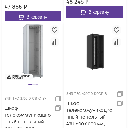
48 246
₽
47 885
₽
В корзину
В корзину
SNR-TFC-426010-DPDP-B
SNR-TFC-276010-GS-G-SF
Шкаф
Шкаф
телекоммуникацио
телекоммуникацио
нный напольный
нный напольный
42U 600x1000мм,