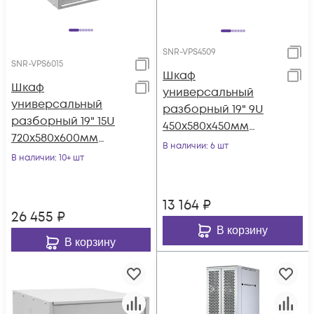
SNR-VPS4509
SNR-VPS6015
Шкаф
Шкаф
универсальный
универсальный
разборный 19" 9U
разборный 19" 15U
450x580x450мм
720x580x600мм
(ВШГ)
В наличии
: 6 шт
(ВШГ)
В наличии
: 10+ шт
13 164
₽
26 455
₽
В корзину
В корзину