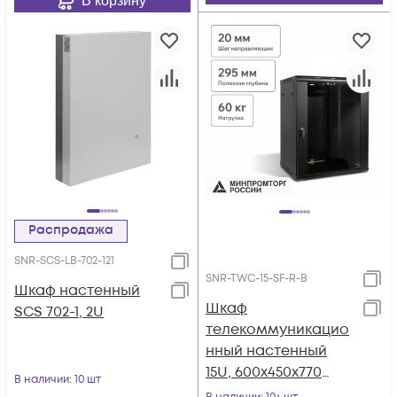
В корзину
Распродажа
SNR-SCS-LB-702-121
SNR-TWC-15-SF-R-B
Шкаф настенный
Шкаф
SCS 702-1, 2U
телекоммуникацио
нный настенный
15U, 600х450х770
В наличии
: 10 шт
(ШхГхВ)