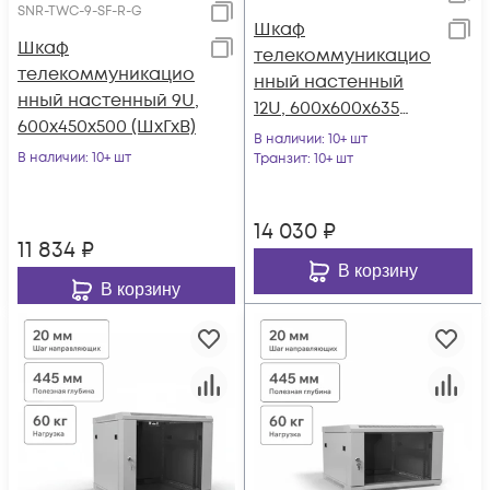
SNR-TWC-9-SF-R-G
Шкаф
Шкаф
телекоммуникацио
телекоммуникацио
нный настенный
нный настенный 9U,
12U, 600х600х635
600х450х500 (ШхГхВ)
(ШхГхВ)
В наличии
: 10+ шт
В наличии
: 10+ шт
Транзит
: 10+ шт
14 030
₽
11 834
₽
В корзину
В корзину