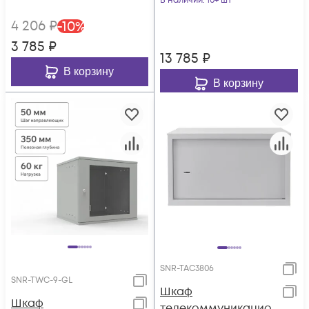
В наличии
: 10+ шт
4 206
₽
-
10
%
3 785
₽
13 785
₽
В корзину
В корзину
SNR-TAC3806
SNR-TWC-9-GL
Шкаф
Шкаф
телекоммуникацио