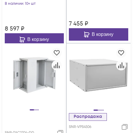
SNR-TAC4006
В наличии
: 10+ шт
(600х580х400)
7 455
₽
8 597
₽
В корзину
В корзину
Распродажа
SNR-VPS4506
SNR-TAC2704-DD