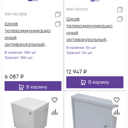
SNR-TAC6012
SNR-TAC3808
Шкаф
Шкаф
телекоммуникацио
телекоммуникацио
нный
нный
антивандальный
антивандальный
SNR-TAC6012
В наличии
: 10+ шт
SNR-TAC3808
В наличии
: 100+ шт
(600х600х600)
Транзит
: 10+ шт
(400х600х380)
Транзит
: 100+ шт
12 947
₽
6 087
₽
В корзину
В корзину