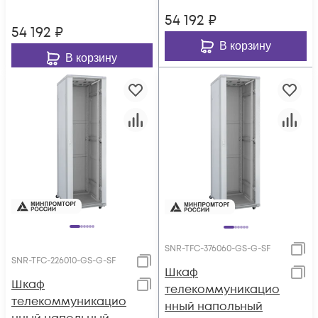
54 192
₽
54 192
₽
В корзину
В корзину
SNR-TFC-376060-GS-G-SF
SNR-TFC-226010-GS-G-SF
Шкаф
Шкаф
телекоммуникацио
телекоммуникацио
нный напольный