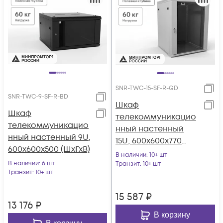
SNR-TWC-15-SF-R-GD
SNR-TWC-9-SF-R-BD
Шкаф
Шкаф
телекоммуникацио
телекоммуникацио
нный настенный
нный настенный 9U,
15U, 600х600х770
600х600х500 (ШхГхВ)
(ШхГхВ)
В наличии
: 10+ шт
В наличии
: 6 шт
Транзит
: 10+ шт
Транзит
: 10+ шт
15 587
₽
13 176
₽
В корзину