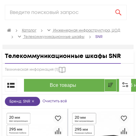
Каталог
Инженерная инфраструктура, ЦОД
Телекоммуникационные шкафы
SNR
Телекоммуникационные шкафы SNR
Техническая информация (
1
)
По популярности
Все товары
В 
Очистить всё
Бренд
:
SNR