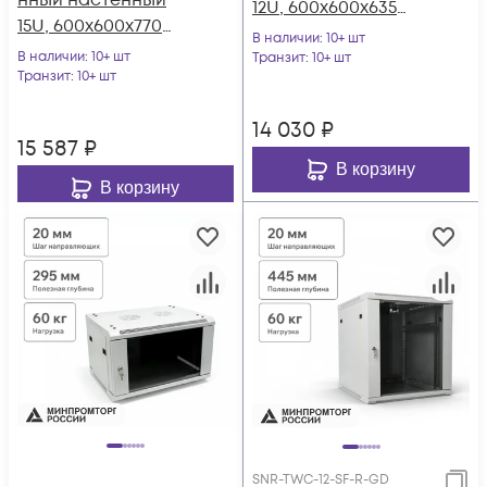
нный настенный
12U, 600х600х635
15U, 600х600х770
(ШхГхВ)
В наличии
: 10+ шт
(ШхГхВ)
В наличии
: 10+ шт
Транзит
: 10+ шт
Транзит
: 10+ шт
14 030
₽
15 587
₽
В корзину
В корзину
SNR-TWC-12-SF-R-GD