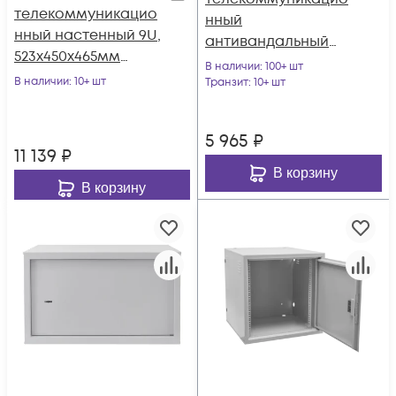
телекоммуникацио
нный
нный настенный 9U,
антивандальный
523х450х465мм
SNR-TAC3806
В наличии
: 100+ шт
серия LITE
В наличии
: 10+ шт
(365х600х380)
Транзит
: 10+ шт
(стеклянная дверь)
5 965
₽
11 139
₽
В корзину
В корзину