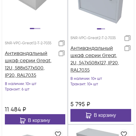
SNR-VPC-Great2-T-2-7035
SNR-VPC-Great12-T-2-7035
Антивандальный
Антивандальный
шкаф серии Great,
шкаф серии Great,
2U, 547х508х127, IP20,
12U, 588х577х500,
RAL7035
IP20, RAL7035
В наличии
: 10+ шт
В наличии
: 10+ шт
Транзит
: 10+ шт
Транзит
: 6 шт
5 795
₽
11 484
₽
В корзину
В корзину