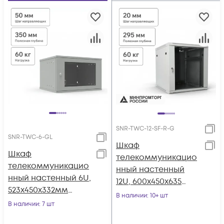
SNR-TWC-12-SF-R-G
SNR-TWC-6-GL
Шкаф
Шкаф
телекоммуникацио
телекоммуникацио
нный настенный
нный настенный 6U,
12U, 600х450х635
523х450х332мм
(ШхГхВ)
В наличии
: 10+ шт
серия LITE
В наличии
: 7 шт
(стеклянная дверь)