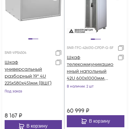
SNR-TFC-426010-CPDP-G-SF
SNR-VPS4504
Шкаф
Шкаф
телекоммуникацио
универсальный
нный напольный
разборный 19" 4U
42U 600x1000мм,
225x580x451мм (ВШГ)
серия TFC (SNR-TFC-
В наличии
: 2 шт
Под заказ
426010-CPDP-G-SF)
60 999
₽
8 167
₽
В корзину
В корзину