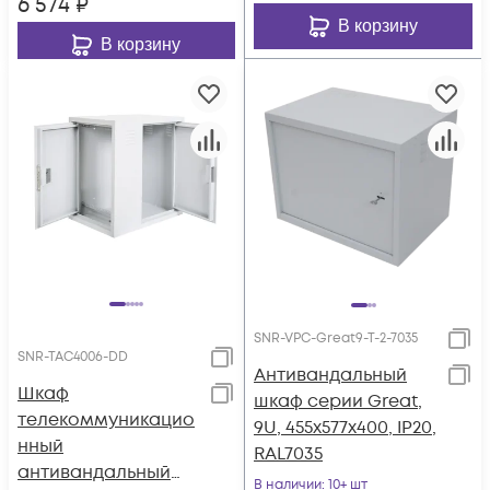
6 574
₽
В корзину
В корзину
SNR-VPC-Great9-T-2-7035
SNR-TAC4006-DD
Антивандальный
Шкаф
шкаф серии Great,
телекоммуникацио
9U, 455х577х400, IP20,
нный
RAL7035
антивандальный
В наличии
: 10+ шт