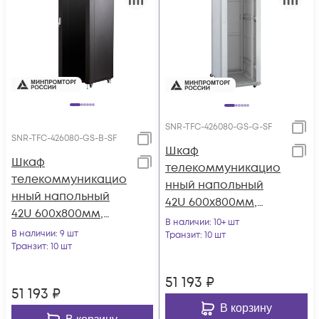
SNR-TFC-426080-GS-G-SF
SNR-TFC-426080-GS-B-SF
Шкаф
Шкаф
телекоммуникацио
телекоммуникацио
нный напольный
нный напольный
42U 600x800мм,
42U 600x800мм,
серия TFC (SNR-TFC-
В наличии
: 10+ шт
серия TFC (SNR-TFC-
В наличии
: 9 шт
426080-GS-G-SF)
Транзит
: 10 шт
426080-GS-B-SF)
Транзит
: 10 шт
51 193
₽
51 193
₽
В корзину