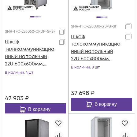
SNR-TFC-226080-GS-G-SF
SNR-TFC-226060-CPDP-G-SF
Шкаф
Шкаф
телекоммуникацио
телекоммуникацио
нный напольный
нный напольный
22U 600x800мм,
22U 600x600мм,
серия TFC (SNR-TFC-
В наличии
: 8 шт
серия TFC (SNR-TFC-
В наличии
: 4 шт
226080-GS-G-SF)
226060-CPDP-G-SF)
37 698
₽
42 903
₽
В корзину
В корзину