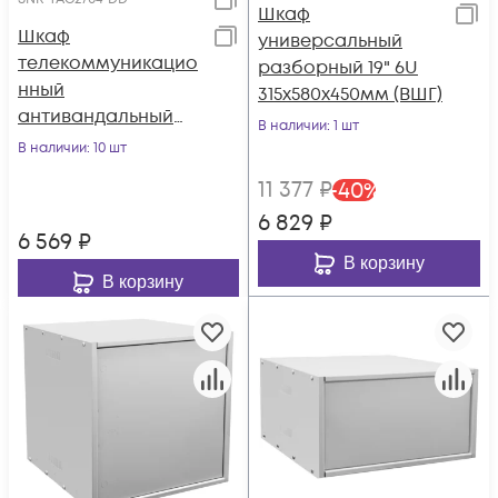
Шкаф
Шкаф
универсальный
телекоммуникацио
разборный 19" 6U
нный
315x580x450мм (ВШГ)
антивандальный
В наличии
: 1 шт
SNR-TAC2704-DD
В наличии
: 10 шт
(600х515х275)
11 377
₽
-
40
%
6 829
₽
6 569
₽
В корзину
В корзину