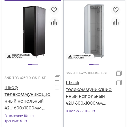
SNR-TFC-426010-GS-G-SF
SNR-TFC-426010-GS-B-SF
Шкаф
Шкаф
телекоммуникацио
телекоммуникацио
нный напольный
нный напольный
42U 600x1000мм,
42U 600x1000мм,
серия TFC (SNR-TFC-
В наличии
: 10+ шт
серия TFC (SNR-TFC-
В наличии
: 10+ шт
426010-GS-G-SF)
426010-GS-B-SF)
Транзит
: 5 шт