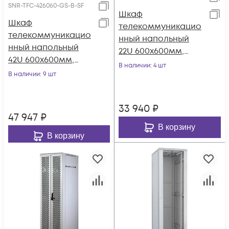
SNR-TFC-426060-GS-B-SF
Шкаф
Шкаф
телекоммуникацио
телекоммуникацио
нный напольный
нный напольный
22U 600x600мм,
42U 600x600мм,
серия TFC (SNR-TFC-
В наличии
: 4 шт
серия TFC (SNR-TFC-
В наличии
: 9 шт
226060-GS-B-SF)
426060-GS-B-SF)
33 940
₽
47 947
₽
В корзину
В корзину