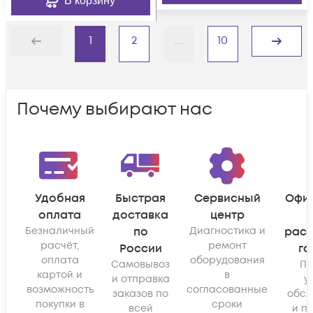
В корзину
1
2
...
10
Назад
Дальше
Почему выбирают нас
Удобная
Быстрая
Сервисный
Офи
оплата
доставка
центр
Безналичный
по
Диагностика и
рас
расчёт,
ремонт
России
га
оплата
оборудования
Самовывоз
По
картой и
в
и отправка
у
возможность
согласованные
заказов по
обсл
покупки в
сроки
всей
и п