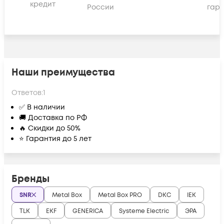
кредит
России
гара
Наши преимущества
Ответов:
1
✅ В наличии
🚚 Доставка по РФ
🔥 Скидки до 50%
⭐ Гарантия до 5 лет
Бренды
SNR
Metal Box
Metal Box PRO
DKC
IEK
TLK
EKF
GENERICA
Systeme Electric
ЭРА