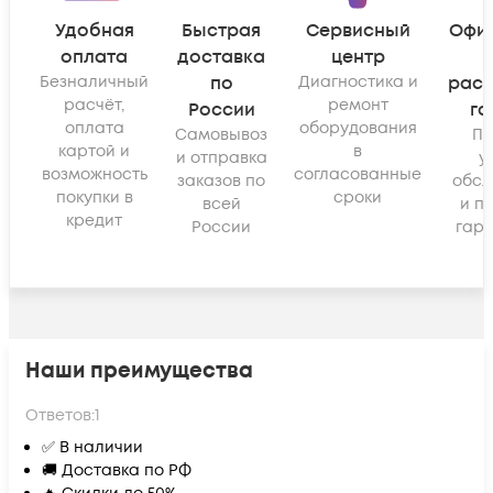
Удобная
Быстрая
Сервисный
Офи
оплата
доставка
центр
Безналичный
по
Диагностика и
рас
расчёт,
ремонт
России
га
оплата
оборудования
Самовывоз
По
картой и
в
и отправка
у
возможность
согласованные
заказов по
обсл
покупки в
сроки
всей
и п
кредит
России
гара
Наши преимущества
Ответов:
1
✅ В наличии
🚚 Доставка по РФ