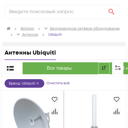
Каталог
Беспроводное сетевое оборудование
Антенны
Ubiquiti
Антенны Ubiquiti
По популярности
Все товары
В 
Очистить всё
Бренд
:
Ubiquiti