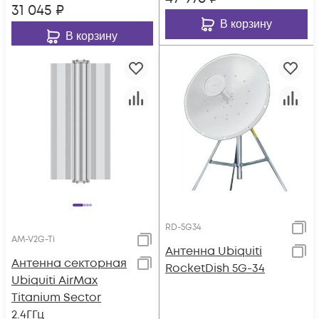
31 045
₽
В корзину
В корзину
RD-5G34
AM-V2G-Ti
Антенна Ubiquiti
Антенна секторная
RocketDish 5G-34
Ubiquiti AirMax
Titanium Sector
2.4ГГц