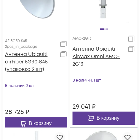
AMO-2G13
AF‑5G30‑S45-
2pcs_in_package
Антенна Ubiquiti
Антенна Ubiquiti
AirMax Omni AMO-
airFiber 5G30‑S45
2G13
(упаковка 2 шт)
В наличии
: 1 шт
В наличии
: 2 шт
29 041
₽
28 726
₽
В корзину
В корзину