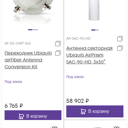
AP-5AC-90-HD
AF-5G-OMT-S45
Антенна секторная
Переходник Ubiquiti
Ubiquiti AirPrism
airFiber Antenna
5AC-90-HD, 3x30°
Conversion Kit
Под заказ
Под заказ
58 902
₽
6 765
₽
В корзину
В корзину