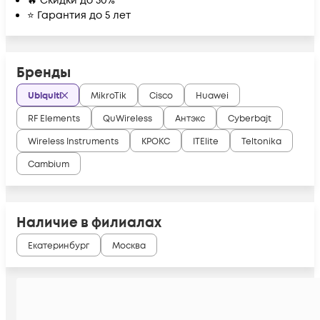
🔥 Скидки до 50%
⭐ Гарантия до 5 лет
Бренды
Ubiquiti
MikroTik
Cisco
Huawei
RF Elements
QuWireless
Антэкс
Cyberbajt
Wireless Instruments
КРОКС
ITElite
Teltonika
Cambium
Наличие в филиалах
Екатеринбург
Москва