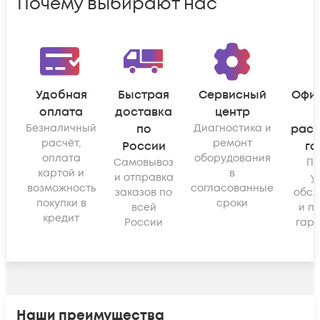
Почему выбирают нас
Удобная
Быстрая
Сервисный
Офи
оплата
доставка
центр
Безналичный
по
Диагностика и
рас
расчёт,
ремонт
России
га
оплата
оборудования
Самовывоз
По
картой и
в
и отправка
у
возможность
согласованные
заказов по
обсл
покупки в
сроки
всей
и п
кредит
России
гара
Наши преимущества