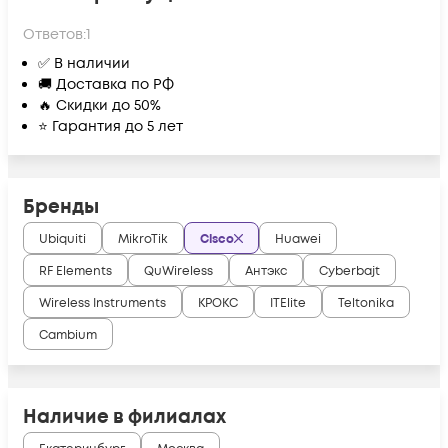
Ответов:
1
✅ В наличии
🚚 Доставка по РФ
🔥 Скидки до 50%
⭐ Гарантия до 5 лет
Бренды
Ubiquiti
MikroTik
Cisco
Huawei
RF Elements
QuWireless
Антэкс
Cyberbajt
Wireless Instruments
КРОКС
ITElite
Teltonika
Cambium
Наличие в филиалах