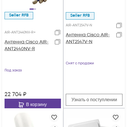
Seller RFB
Seller RFB
AIR-ANT2547V-N
AIR-ANT2440NV-R=
Антенна Cisco AIR-
ANT2547V-N
Антенна Cisco AIR-
ANT2440NV-R
Снят с продажи
Под заказ
22 704
₽
Узнать о поступлении
В корзину