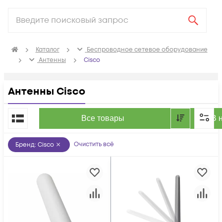
Каталог
Беспроводное сетевое оборудование
Антенны
Cisco
Антенны Cisco
По популярности
Все товары
В 
Очистить всё
Бренд
:
Cisco