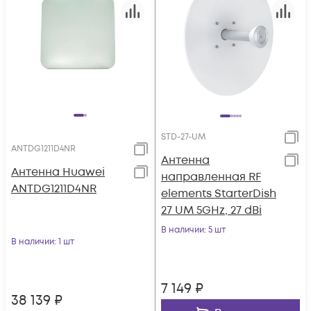
STD-27-UM
ANTDG1211D4NR
Антенна
Антенна Huawei
направленная RF
ANTDG1211D4NR
elements StarterDish
27 UM 5GHz, 27 dBi
В наличии
: 5 шт
В наличии
: 1 шт
7 149
₽
38 139
₽