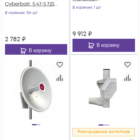
Cyberbajt, 5,47-5,725
двухполяризационн
В наличии
: 1 шт
ГГц, 24 dBi
В наличии
: 10+ шт
ая
9 912
₽
2 782
₽
В корзину
В корзину
Распродажа остатков