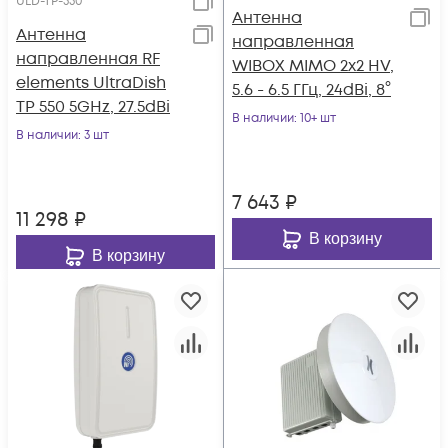
ULD-TP-550
Антенна
Антенна
направленная
направленная RF
WIBOX MIMO 2x2 HV,
elements UltraDish
5.6 - 6.5 ГГц, 24dBi, 8°
TP 550 5GHz, 27.5dBi
В наличии
: 10+ шт
В наличии
: 3 шт
7 643
₽
11 298
₽
В корзину
В корзину