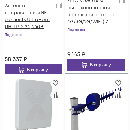
ZETA MIMO BOX -
Антенна
широкополосная
направленная RF
панельная антенна
elements UltraHorn
4G/3G/2G/WIFI (17-
UH-TP-5-24, 24dBi
20dBi) с
Под заказ
Под заказ
герметичным
боксом
9 145
₽
58 337
₽
В корзину
В корзину