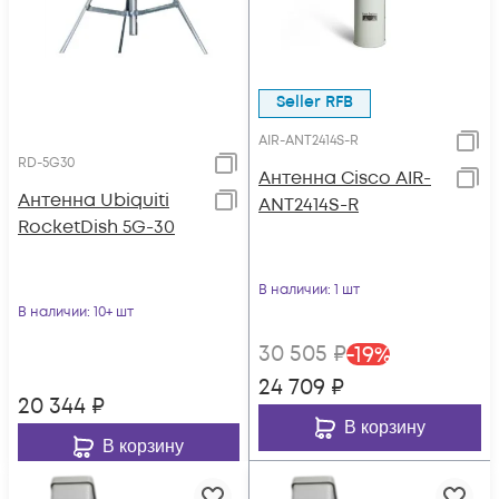
Seller RFB
AIR-ANT2414S-R
RD-5G30
Антенна Cisco AIR-
Антенна Ubiquiti
ANT2414S-R
RocketDish 5G-30
В наличии
: 1 шт
В наличии
: 10+ шт
30 505
₽
-
19
%
24 709
₽
20 344
₽
В корзину
В корзину