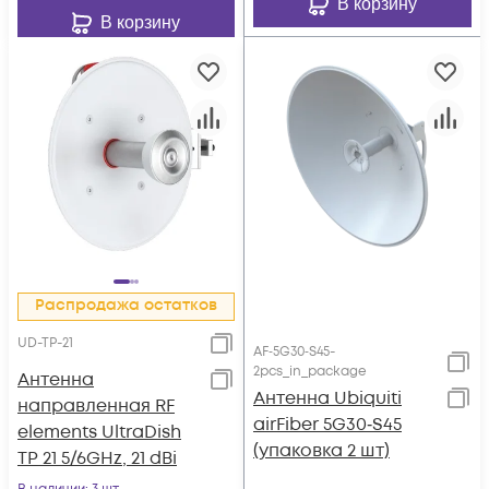
В корзину
В корзину
Распродажа остатков
UD-TP-21
AF‑5G30‑S45-
2pcs_in_package
Антенна
Антенна Ubiquiti
направленная RF
airFiber 5G30‑S45
elements UltraDish
(упаковка 2 шт)
TP 21 5/6GHz, 21 dBi