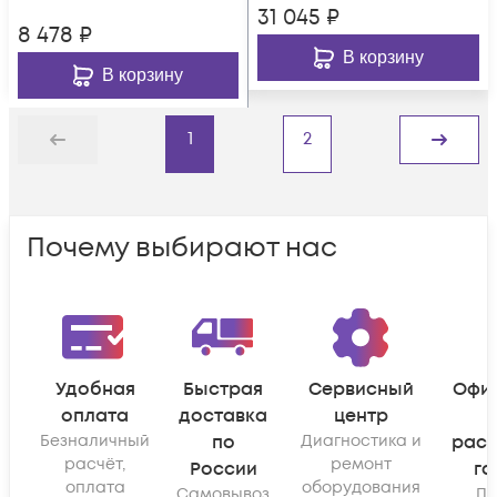
31 045
₽
8 478
₽
В корзину
В корзину
1
2
Назад
Дальше
Почему выбирают нас
Удобная
Быстрая
Сервисный
Офи
оплата
доставка
центр
Безналичный
по
Диагностика и
рас
расчёт,
ремонт
России
га
оплата
оборудования
Самовывоз
По