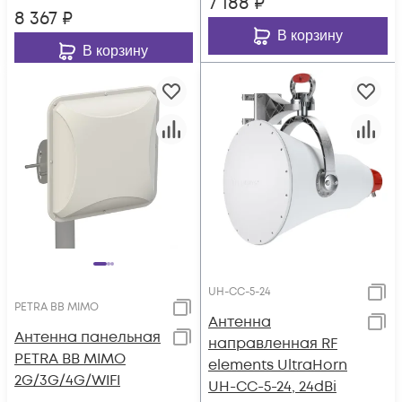
7 188
₽
8 367
₽
В корзину
В корзину
UH-CC-5-24
PETRA BB MIMO
Антенна
Антенна панельная
направленная RF
PETRA BB MIMO
elements UltraHorn
2G/3G/4G/WIFI
UH-CC-5-24, 24dBi