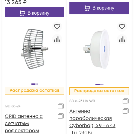
13 265
₽
В корзину
В корзину
Распродажа остатков
Распродажа остатков
SD 6-23 HV WB
GD 56-24
Антенна
GRID антенна с
параболическая
сетчатым
Cyberbajt, 5.9 - 6.43
рефлектором
ГГц, 23dBi,