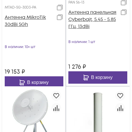
PAN 56-13
MTAD-5G-30D3-PA
Антенна панельная
Антенна MikroTik
Cyberbajt, 5.45 - 5.85
30dBi 5Gh
ГГц, 13dBi
В наличии
: 1 шт
В наличии
: 10+ шт
1 276
₽
19 153
₽
В корзину
В корзину