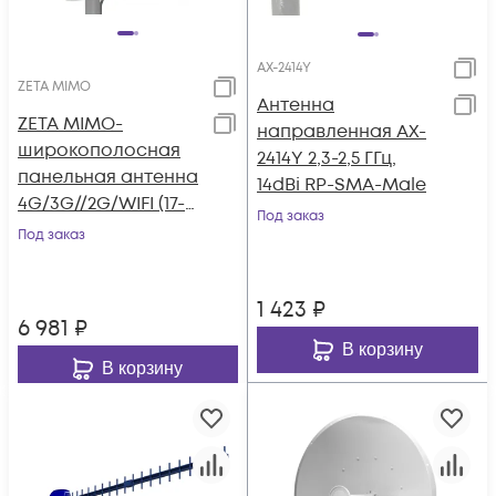
AX-2414Y
ZETA MIMO
Антенна
ZETA MIMO-
направленная AX-
широкополосная
2414Y 2,3-2,5 ГГц,
панельная антенна
14dBi RP-SMA-Male
4G/3G//2G/WIFI (17-
Под заказ
20dBi)
Под заказ
1 423
₽
6 981
₽
В корзину
В корзину