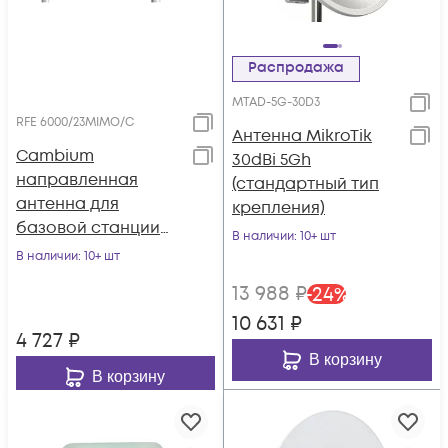
Распродажа
MTAD-5G-30D3
RFE 6000/23MIMO/C
Антенна MikroTik
Cambium
30dBi 5Gh
направленная
(стандартный тип
антенна для
крепления)
базовой станции
В наличии
: 10+ шт
ePMP 1000, 9°x15°,
В наличии
: 10+ шт
5.9-6.5ГГц, MIMO2x2,
13 988
₽
-
24
%
23dBi с комплектом
10 631
₽
крепежа
4 727
₽
В корзину
В корзину