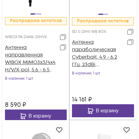
Распродажа остатков
Распродажа остатков
SD 5-23HV WB BOX
WIBOX PA D4M6-20HVX
Антенна
Антенна
параболическая
направленная
Cyberbajt, 4.9 - 6.2
WIBOX MIMO3x3/4x4
ГГц, 23dBi,
H/V/X-pol, 5.6 - 6.5
двухполяризационн
В наличии
: 1 шт
ГГц, 20dBi, 16°
В наличии
: 1 шт
ая в алюминевом
корпусе
14 161
₽
8 590
₽
В корзину
В корзину