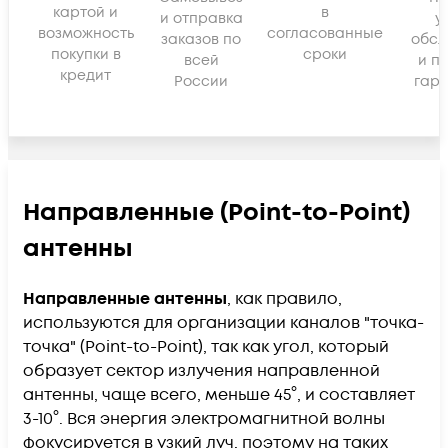
картой и
в
и отправка
у
возможность
согласованные
заказов по
обсл
покупки в
сроки
всей
и п
кредит
России
гара
Направленные (Point-to-Point)
антенны
Направленные антенны
, как правило,
используются для организации каналов "точка-
точка" (Point-to-Point), так как угол, который
образует сектор излучения направленной
антенны, чаще всего, меньше 45°, и составляет
3-10°. Вся энергия электромагнитной волны
фокусируется в узкий луч, поэтому на таких