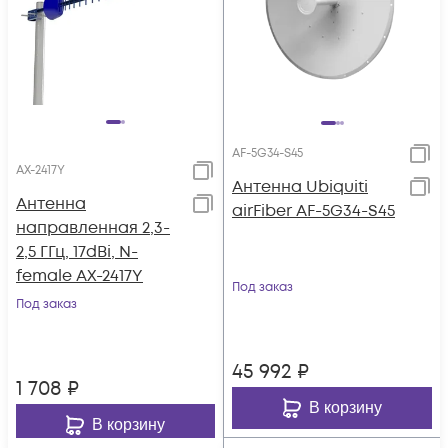
AF-5G34-S45
AX-2417Y
Антенна Ubiquiti
Антенна
airFiber AF-5G34-S45
направленная 2,3-
2,5 ГГц, 17dBi, N-
female AX-2417Y
Под заказ
Под заказ
45 992
₽
1 708
₽
В корзину
В корзину