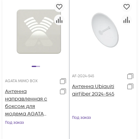
AF-2G24-S45
AGATA MIMO BOX
Антенна Ubiquiti
Антенна
airFiber 2G24-S45
направленная с
боксом для
модема AGATA
Под заказ
MIMO 2x2 BOX, HV-
Под заказ
Pol, 15-17 dBi, 1.7-
2.7ГГц