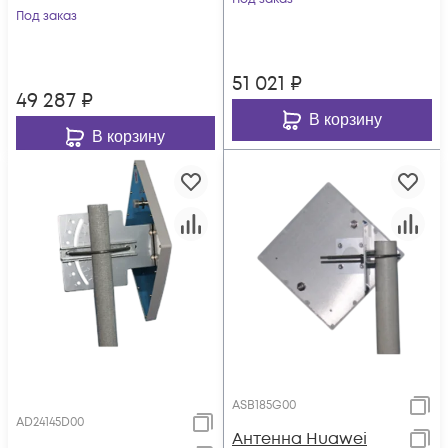
Под заказ
51 021
₽
49 287
₽
В корзину
В корзину
ASB185G00
AD24145D00
Антенна Huawei