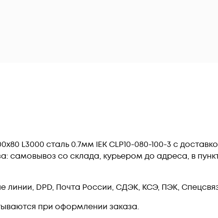
80 L3000 сталь 0.7мм IEK CLP10-080-100-3 c доставк
: самовывоз со склада, курьером до адреса, в пункт 
линии, DPD, Почта России, СДЭК, КСЭ, ПЭК, Спецсвязь
тываются при оформлении заказа.