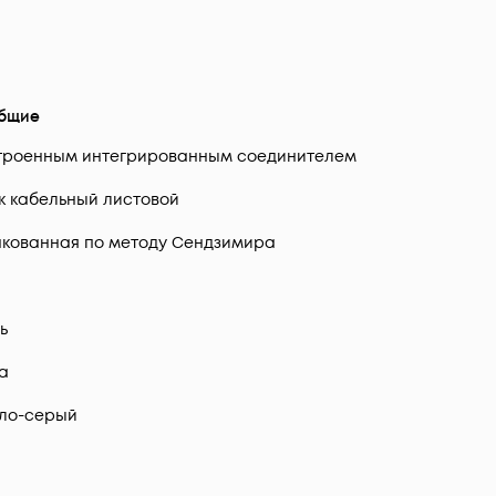
бщие
троенным интегрированным соединителем
к кабельный листовой
кованная по методу Сендзимира
ь
да
ло-серый