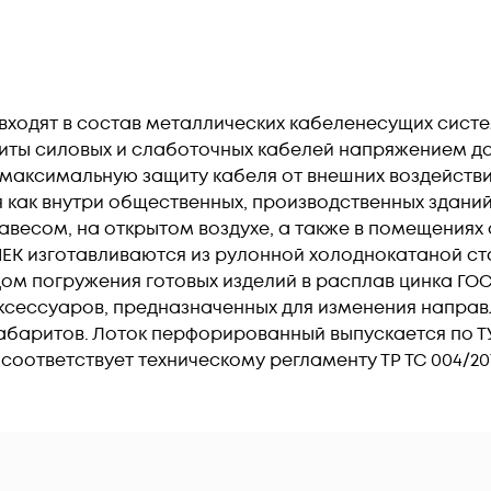
ходят в состав металлических кабеленесущих систем
иты силовых и слаботочных кабелей напряжением до
аксимальную защиту кабеля от внешних воздействий,
 как внутри общественных, производственных здани
навесом, на открытом воздухе, а также в помещения
EK изготавливаются из рулонной холоднокатаной с
дом погружения готовых изделий в расплав цинка ГОС
аксессуаров, предназначенных для изменения направ
аритов. Лоток перфорированный выпускается по ТУ 27.
ответствует техническому регламенту ТР ТС 004/2011 