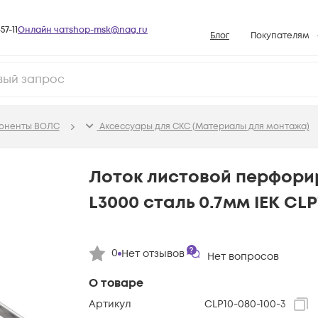
57-11
Онлайн чат
shop-msk@nag.ru
Блог
Покупателям
Способы опла
Документы
Политика рабо
поненты ВОЛС
Аксессуары для СКС (Материалы для монтажа)
Условия доста
Гарантийное о
Лоток листовой перфори
Возврат товар
L3000 сталь 0.7мм IEK CLP
Вопросы и отв
База знаний
0
Нет отзывов
Конфигуратор
Нет вопросов
О товаре
Артикул
CLP10-080-100-3