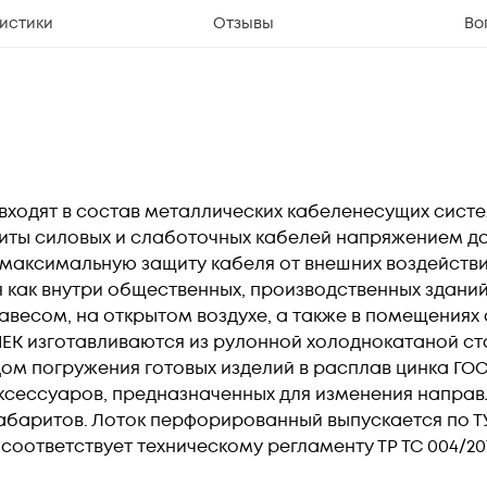
истики
Отзывы
Во
ходят в состав металлических кабеленесущих систем
иты силовых и слаботочных кабелей напряжением до
аксимальную защиту кабеля от внешних воздействий,
 как внутри общественных, производственных здани
навесом, на открытом воздухе, а также в помещения
EK изготавливаются из рулонной холоднокатаной с
дом погружения готовых изделий в расплав цинка ГОС
аксессуаров, предназначенных для изменения направ
аритов. Лоток перфорированный выпускается по ТУ 27.
ответствует техническому регламенту ТР ТС 004/2011 