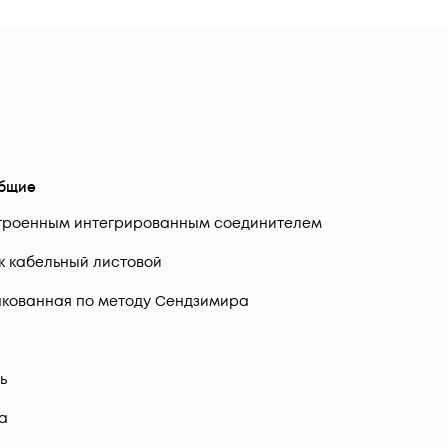
бщие
троенным интегрированным соединителем
к кабельный листовой
кованная по методу Сендзимира
ь
да