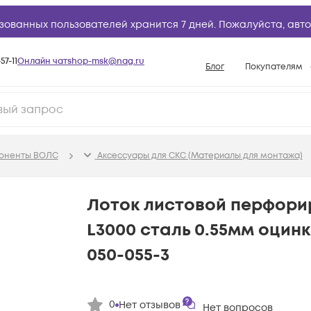
зованных пользователей хранится 7 дней. Пожалуйста,
авто
57-11
Онлайн чат
shop-msk@nag.ru
Блог
Покупателям
Способы опла
Документы
Политика рабо
поненты ВОЛС
Аксессуары для СКС (Материалы для монтажа)
Условия доста
Гарантийное о
Лоток листовой перфори
Возврат товар
L3000 сталь 0.55мм оцинк.
Вопросы и отв
050-055-3
База знаний
Конфигуратор
0
Нет отзывов
Нет вопросов