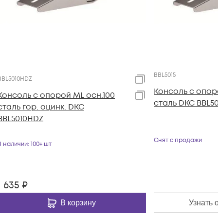
BBL5015
BBL5010HDZ
Консоль с опор
Консоль с опорой ML осн.100
сталь DKC BBL50
сталь гор. оцинк. DKC
BBL5010HDZ
Снят с продажи
В наличии
: 100+ шт
1 635
₽
В корзину
Узнать 