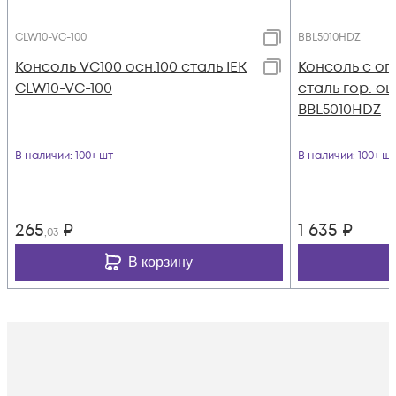
CLW10-VC-100
BBL5010HDZ
Консоль VC100 осн.100 сталь IEK
Консоль с оп
CLW10-VC-100
сталь гор. оц
BBL5010HDZ
В наличии
: 100+ шт
В наличии
: 100+ шт
265
₽
1 635
₽
,03
В корзину