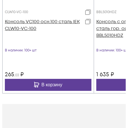
CLW10-VC-100
BBL5010HDZ
Консоль VC100 осн.100 сталь IEK
Консоль с оп
CLW10-VC-100
сталь гор. оц
BBL5010HDZ
В наличии
: 100+ шт
В наличии
: 100+ шт
265
₽
1 635
₽
,03
В корзину