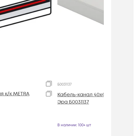
Б0031137
я к/к METRA
Кабель-канал 40х40 L2000 бел.
Эра Б0031137
В наличии
: 100+ шт