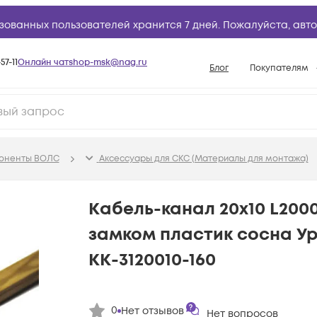
зованных пользователей хранится 7 дней. Пожалуйста,
авто
57-11
Онлайн чат
shop-msk@nag.ru
Блог
Покупателям
Способы опла
Документы
Политика рабо
поненты ВОЛС
Аксессуары для СКС (Материалы для монтажа)
Условия доста
Гарантийное о
Кабель-канал 20х10 L200
Возврат товар
замком пластик сосна У
Вопросы и отв
КК-3120010-160
База знаний
Конфигуратор
0
Нет отзывов
Нет вопросов