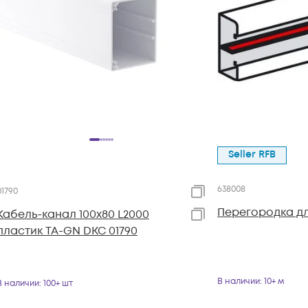
Seller RFB
638008
01790
Перегородка дл
Кабель-канал 100х80 L2000
пластик TA-GN DKC 01790
В наличии
: 10+ м
В наличии
: 100+ шт