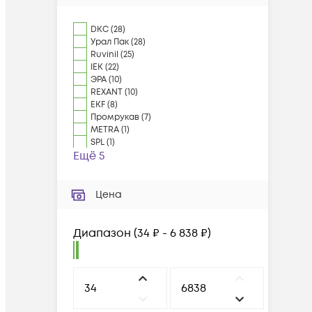
DKC
(
28
)
Урал Пак
(
28
)
Ruvinil
(
25
)
IEK
(
22
)
ЭРА
(
10
)
REXANT
(
10
)
EKF
(
8
)
Промрукав
(
7
)
METRA
(
1
)
SPL
(
1
)
Ещё 5
Цена
Диапазон
(
34 ₽ - 6 838 ₽
)