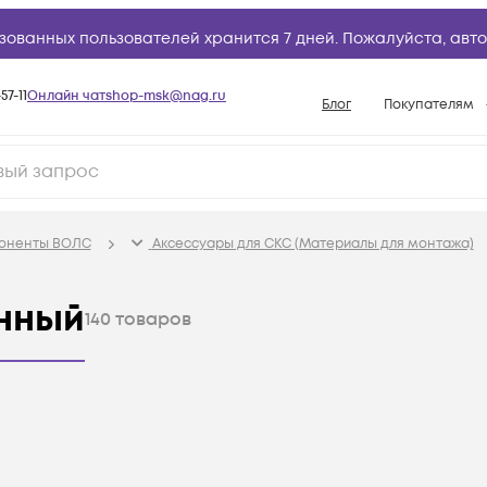
зованных пользователей хранится 7 дней. Пожалуйста,
авто
57-11
Онлайн чат
shop-msk@nag.ru
Блог
Покупателям
Способы опла
Документы
Политика рабо
поненты ВОЛС
Аксессуары для СКС (Материалы для монтажа)
Условия доста
Гарантийное о
нный
140
товаров
Возврат товар
Вопросы и отв
База знаний
Конфигуратор