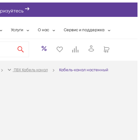
ризуйтесь
Услуги
О нас
Сервис и поддержка
ты
Выкуп сетевого оборудования
О компании
Гарантийное обслуживание
Системная интеграция
Контактная информация
Контакты сервисных центров
ты с физлицами
Wi-Fi «под ключ»
Банковские реквизиты
Сервисные контракты
ПВХ Кабель канал
Кабель-канал настенный
вки
Бесплатная намотка оптического кабеля
Аккредитация ИТ
Сервисный центр
бслуживание
Партнеры
Техническая поддержка
а
Вакансии
Условия оказания услуг
еты
Новости
ы