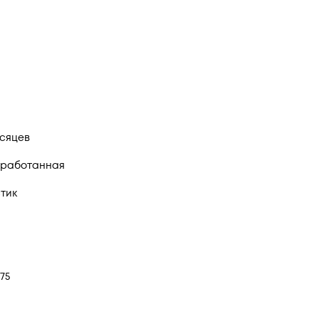
есяцев
работанная
тик
75