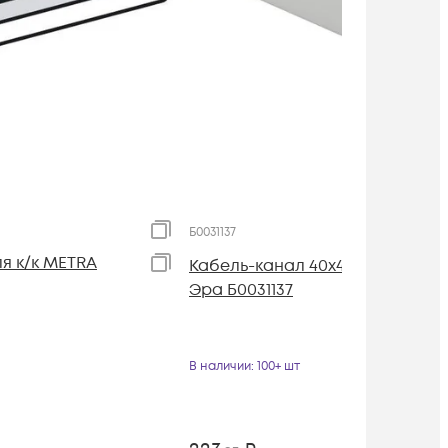
Б0031137
я к/к METRA
Кабель-канал 40х40 L2000 бел.
Эра Б0031137
В наличии
: 100+ шт