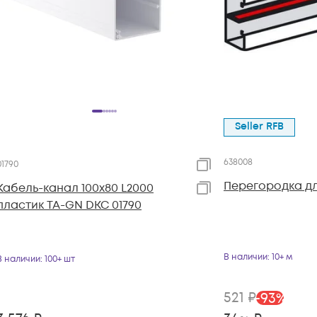
Seller RFB
638008
01790
Перегородка дл
Кабель-канал 100х80 L2000
пластик TA-GN DKC 01790
В наличии
: 10+ м
В наличии
: 100+ шт
521
₽
-
93
%