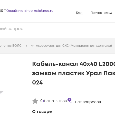
57-11
Онлайн чат
shop-msk@nag.ru
Блог
Покупателям
Способы опла
Документы
Политика рабо
поненты ВОЛС
Аксессуары для СКС (Материалы для монтажа)
Условия доста
Гарантийное о
Кабель-канал 40х40 L200
Возврат товар
замком пластик Урал Пак
Вопросы и отв
024
База знаний
Конфигуратор
0
Нет отзывов
Нет вопросов
О товаре