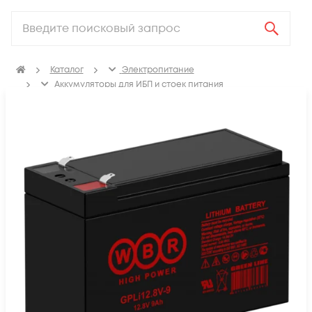
Каталог
Электропитание
Аккумуляторы для ИБП и стоек питания
Литий-железо-фосфатные аккумуляторы LiFePO