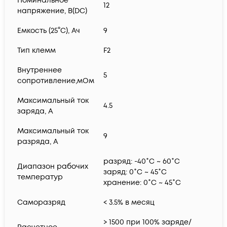
Номинальное
12
напряжение, В(DC)
Емкость (25°С), Ач
9
Тип клемм
F2
Внутреннее
5
сопротивление,мОм
Максимальный ток
4.5
заряда, А
Максимальный ток
9
разряда, А
разряд: -40˚С ~ 60˚С
Диапазон рабочих
заряд: 0˚С ~ 45˚С
температур
хранение: 0˚С ~ 45˚С
Саморазряд
< 3.5% в месяц
> 1500 при 100% заряде/