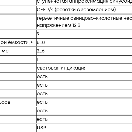
ступенчатая аппроксимация синусои
CEE 7/4 (розетки с заземлением).
герметичные свинцово-кислотные н
напряжением 12 В.
9
ой ёмкости, ч
6…8
, мс
2…6
1
световая индикация
есть
есть
есть
ьсов
есть
есть
есть
USB