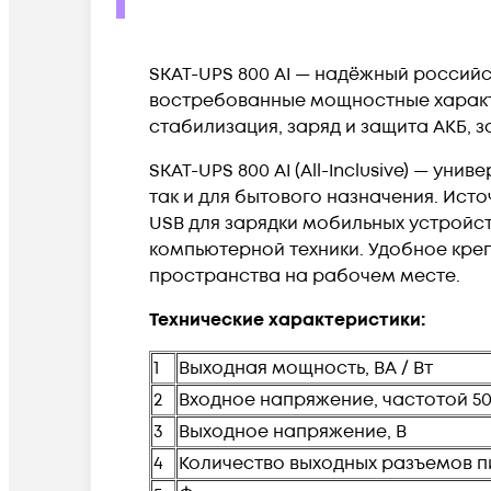
SKAT-UPS 800 AI — надёжный российск
востребованные мощностные характе
стабилизация, заряд и защита АКБ, з
SKAT-UPS 800 AI (All-Inclusive) — у
так и для бытового назначения. Ист
USB для зарядки мобильных устройст
компьютерной техники. Удобное креп
пространства на рабочем месте.
Технические характеристики:
1
Выходная мощность, ВА / Вт
2
Входное напряжение, частотой 50±
3
Выходное напряжение, В
4
Количество выходных разъемов пи