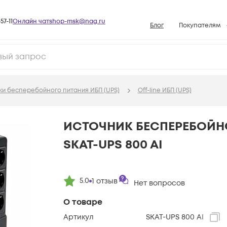
57-11
Онлайн чат
shop-msk@nag.ru
Блог
Покупателям
Способы опла
Документы
Политика рабо
ки бесперебойного питания ИБП (UPS)
Off-line ИБП (UPS)
Условия доста
Гарантийное о
ИСТОЧНИК БЕСПЕРЕБОЙН
Возврат товар
SKAT-UPS 800 AI
Вопросы и отв
База знаний
5.0
1
отзыв
Конфигуратор
Нет вопросов
О товаре
Артикул
SKAT-UPS 800 AI