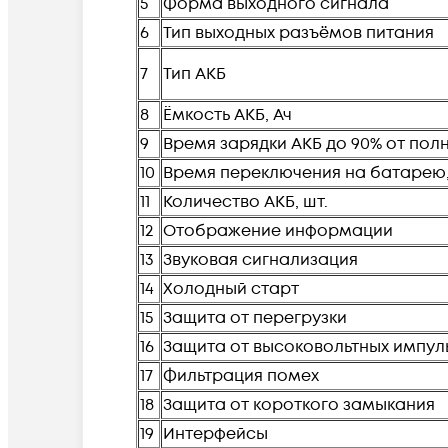
5
Форма выходного сигнала
6
Тип выходных разъёмов питания
7
Тип АКБ
8
Ёмкость АКБ, Ач
9
Время зарядки АКБ до 90% от полн
10
Время переключения на батарею
11
Количество АКБ, шт.
12
Отображение информации
13
Звуковая сигнализация
14
Холодный старт
15
Защита от перегрузки
16
Защита от высоковольтных импул
17
Фильтрация помех
18
Защита от короткого замыкания
19
Интерфейсы