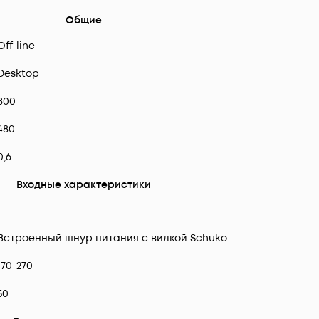
Общие
Off-line
Desktop
800
480
0,6
Входные характеристики
1
Встроенный шнур питания с вилкой Schuko
170-270
50