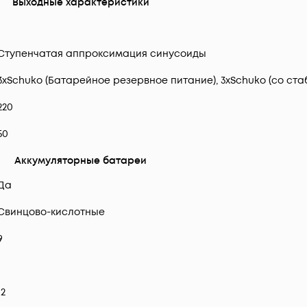
Выходные характеристики
1
Ступeнчатая аппроксимация синусоиды
3хSchuko (Батарейное резервное питание), 3хSchuko (со ст
220
50
Аккумуляторные батареи
Да
Свинцово-кислотные
9
1
12