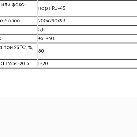
 или факс-
порт RJ-45
не более
200х290х93
5,8
С
+5…+40
при 25 °С, %,
80
 14254-2015
IP20