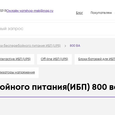
57-11
Онлайн чат
shop-msk@nag.ru
Блог
Покупателям
Способы опла
Документы
Политика рабо
ки бесперебойного питания ИБП (UPS)
800 ВА
Условия доста
Гарантийное о
nteractive ИБП (UPS)
Off-line ИБП (UPS)
Блоки батарей для ИБП
Возврат товар
лизаторы напряжения
Вопросы и отв
База знаний
ойного питания(ИБП) 800 в
Конфигуратор