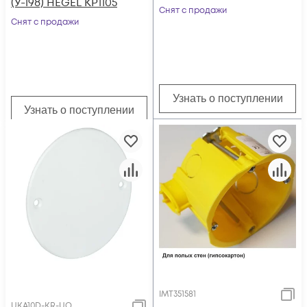
(У-198) HEGEL КР1105
IP54 сосна Эра
Снят с продажи
Снят с продажи
Б0043227
Узнать о поступлении
Узнать о поступлении
IMT351581
UKA10D-KR-UO