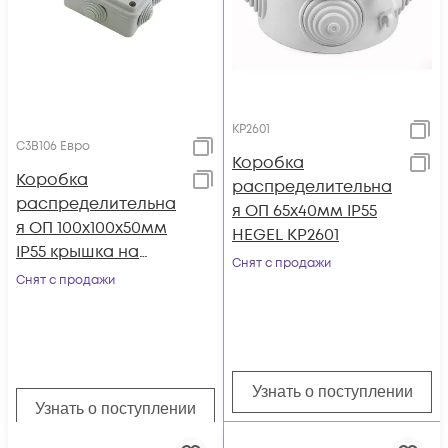
КР2601
С3В106 Евро
Коробка
Коробка
распределительна
распределительна
я ОП 65х40мм IP55
я ОП 100х100х50мм
HEGEL КР2601
IP55 крышка на
Снят с продажи
винтах сер. ГУСИ
Снят с продажи
С3В106 Евро
Узнать о поступлении
Узнать о поступлении