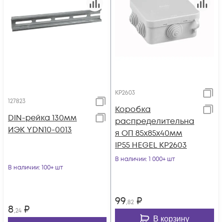
КР2603
127823
Коробка
DIN-рейка 130мм
распределительна
ИЭК YDN10-0013
я ОП 85х85х40мм
IP55 HEGEL КР2603
В наличии
: 1 000+ шт
В наличии
: 100+ шт
99
₽
,82
8
₽
,24
В корзину