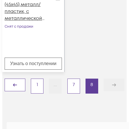
(45х45),металл/
пластик, с
металлической
коробкой, IP40
Снят с продажи
Узнать о поступлении
1
...
7
8
Назад
Дальше