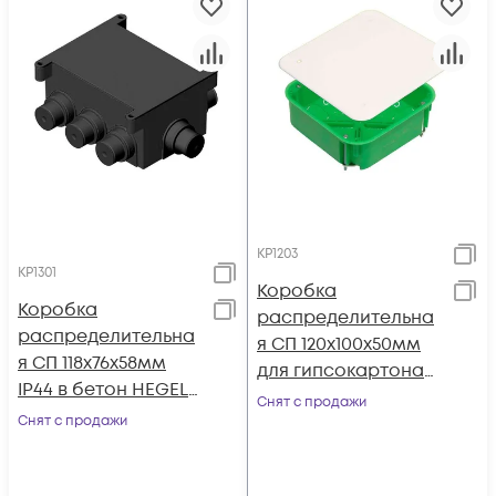
КР1203
КР1301
Коробка
Коробка
распределительна
распределительна
я СП 120х100х50мм
я СП 118х76х58мм
для гипсокартона
IP44 в бетон HEGEL
HEGEL КР1203
Снят с продажи
КР1301
Снят с продажи