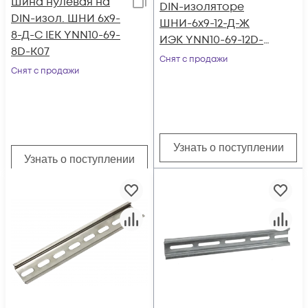
Шина нулевая на
DIN-изоляторе
DIN-изол. ШНИ 6х9-
ШНИ-6х9-12-Д-Ж
8-Д-С IEK YNN10-69-
ИЭК YNN10-69-12D-
8D-K07
K05
Снят с продажи
Снят с продажи
Узнать о поступлении
Узнать о поступлении