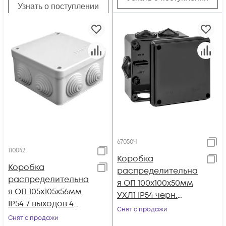
Узнать о поступлении
67050Ч
110042
Коробка
Коробка
распределительна
распределительна
я ОП 100х100х50мм
я ОП 105х105х56мм
УХЛ1 IP54 черн.
IP54 7 выходов 4
Ruvinil 67050Ч
Снят с продажи
гермоввода
Снят с продажи