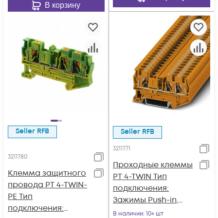
В корзину
Seller RFB
Seller RFB
3211771
3211780
Проходные клеммы
Клемма защитного
PT 4-TWIN Тип
провода PT 4-TWIN-
подключения:
PE Тип
Зажимы Push-in,
подключения:
Сечение: 0,2 ммІ -
В наличии
: 10+ шт