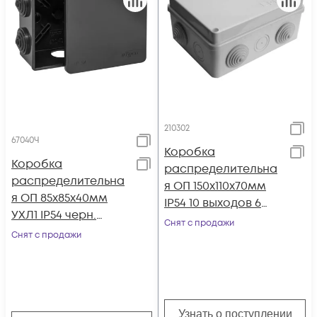
210302
67040Ч
Коробка
Коробка
распределительна
распределительна
я ОП 150х110х70мм
я ОП 85х85х40мм
IP54 10 выходов 6
УХЛ1 IP54 черн.
гермовводов
Снят с продажи
Ruvinil 67040Ч
Снят с продажи
крышка на винтах
сер. Epplas
Узнать о поступлении