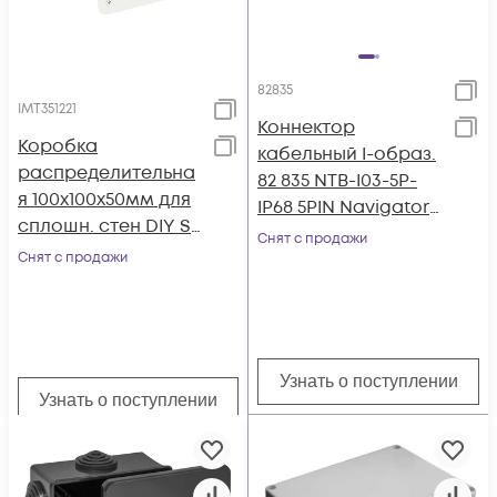
82835
IMT351221
Коннектор
Коробка
кабельный I-образ.
распределительна
82 835 NTB-I03-5P-
я 100х100х50мм для
IP68 5PIN Navigator
сплошн. стен DIY SE
82835
Снят с продажи
IMT351221
Снят с продажи
Узнать о поступлении
Узнать о поступлении