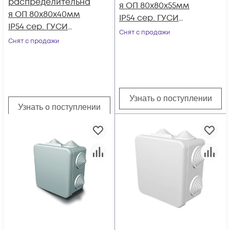
распределительна
я ОП 80х80х55мм
я ОП 80х80х40мм
IP54 сер. ГУСИ
IP54 сер. ГУСИ
С3В80 Евро
Снят с продажи
С3В86 Евро
Снят с продажи
Узнать о поступлении
Узнать о поступлении