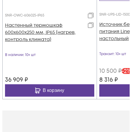
SNR-UPS-LID-1500
SNR-OWC-606025-IP65
Источник бе
Настенный термошкаф
питания Line-I
600x600x250 мм, IP65 (нагрев,
настольный
контроль климата)
Транзит
: 10+ шт
В наличии
: 10+ шт
10 500
₽
-
21
36 909
₽
8 316
₽
В корзину