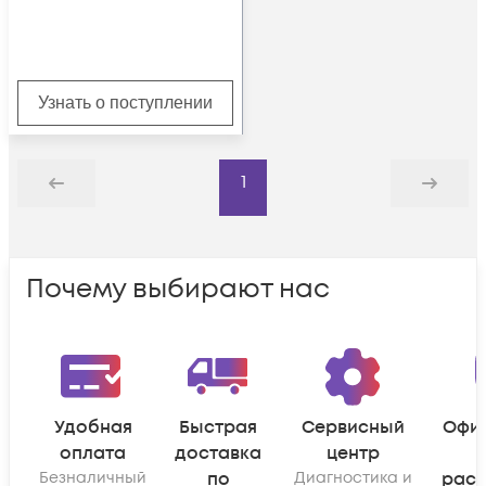
Узнать о поступлении
1
Назад
Дальше
Почему выбирают нас
Удобная
Быстрая
Сервисный
Офи
оплата
доставка
центр
Безналичный
по
Диагностика и
рас