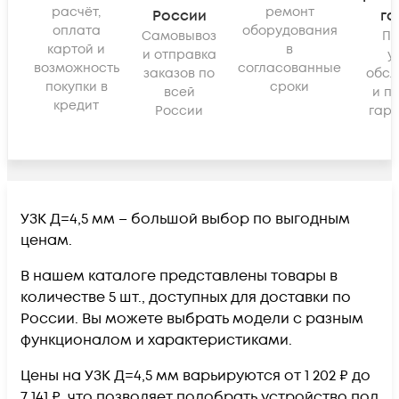
расчёт,
ремонт
России
га
оплата
оборудования
Самовывоз
По
картой и
в
и отправка
у
возможность
согласованные
заказов по
обсл
покупки в
сроки
всей
и п
кредит
России
гара
УЗК Д=4,5 мм – большой выбор по выгодным
ценам.
В нашем каталоге представлены товары в
количестве 5 шт., доступных для доставки по
России. Вы можете выбрать модели с разным
функционалом и характеристиками.
Цены на УЗК Д=4,5 мм варьируются от 1 202 ₽ до
7 141 ₽, что позволяет подобрать устройство под