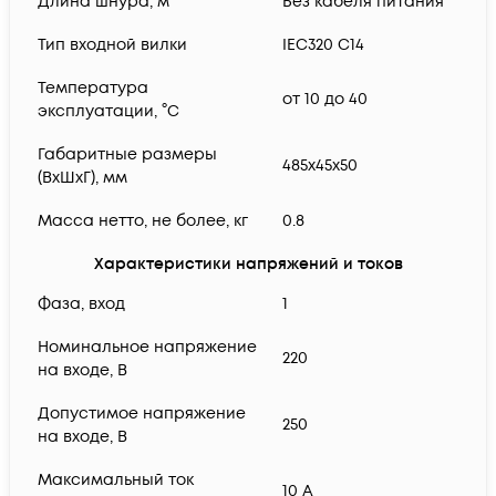
Длина шнура, м
Без кабеля питания
Тип входной вилки
IEC320 C14
Температура
от 10 до 40
эксплуатации, °C
Габаритные размеры
485х45х50
(ВхШхГ), мм
Масса нетто, не более, кг
0.8
Характеристики напряжений и токов
Фаза, вход
1
Номинальное напряжение
220
на входе, В
Допустимое напряжение
250
на входе, В
Максимальный ток
10 A