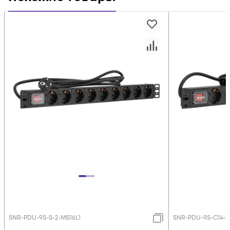
SNR-PDU-9S-S-2-MS16L1
SNR-PDU-9S-C14-2