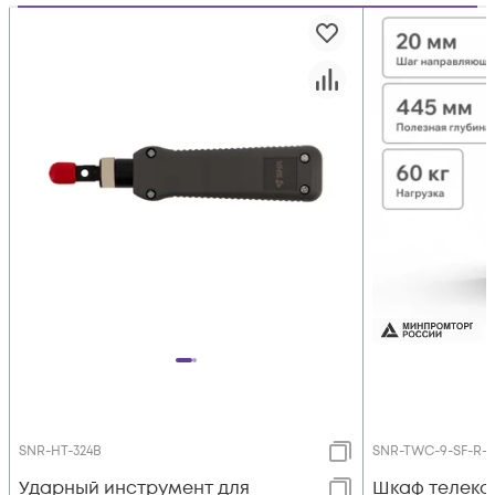
SNR-HT-324B
SNR-TWC-9-SF-R-
Ударный инструмент для
Шкаф телек