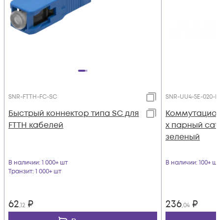
SNR-FTTH-FC-SC
SNR-UU4-5E-020-L
Быстрый коннектор типа SC для
Коммутацион
FTTH кабелей
х парный cat.
зеленый
В наличии
: 1 000+ шт
В наличии
: 100+ шт
Транзит
: 1 000+ шт
62
₽
236
₽
,12
,04