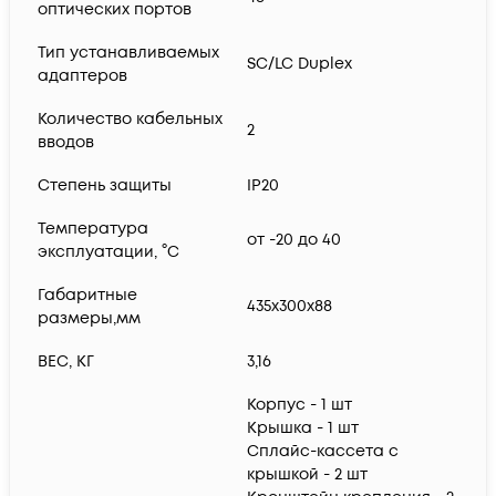
оптических портов
Тип устанавливаемых
SC/LC Duplex
адаптеров
Количество кабельных
2
вводов
Степень защиты
IP20
Температура
от -20 до 40
эксплуатации, °C
Габаритные
435х300х88
размеры,мм
ВЕС, КГ
3,16
Корпус - 1 шт
Крышка - 1 шт
Cплайс-кассета с
крышкой - 2 шт