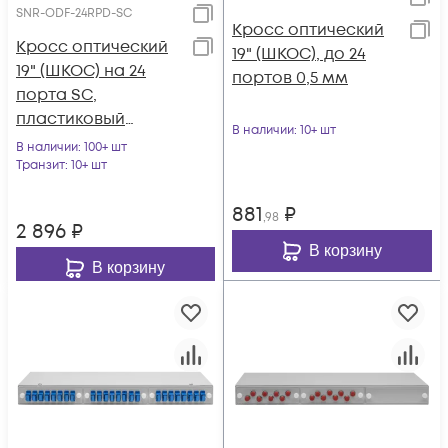
SNR-ODF-24RPD-SC
Кросс оптический
Кросс оптический
19" (ШКОС), до 24
19" (ШКОС) на 24
портов 0,5 мм
порта SC,
пластиковый
В наличии
: 10+ шт
выдвижной, 1U
В наличии
: 100+ шт
Транзит
: 10+ шт
881
₽
,98
2 896
₽
В корзину
В корзину