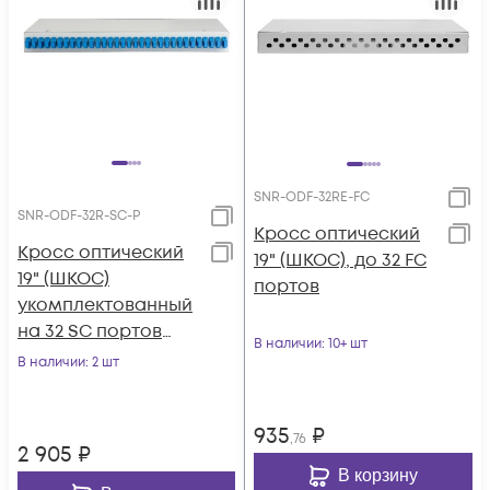
SNR-ODF-32RE-FC
SNR-ODF-32R-SC-P
Кросс оптический
Кросс оптический
19" (ШКОС), до 32 FC
19" (ШКОС)
портов
укомплектованный
на 32 SC портов
В наличии
: 10+ шт
(комплект с
В наличии
: 2 шт
розетками и
пигтейлами)
935
₽
,76
2 905
₽
В корзину