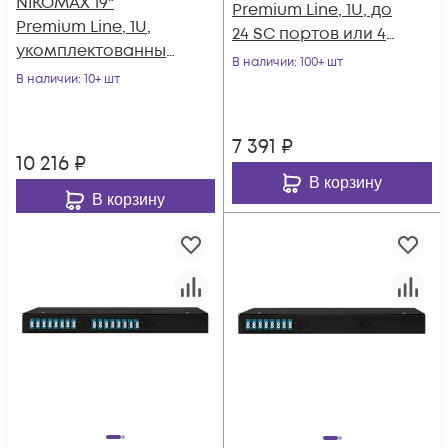
NIKOMAX 19"
Premium Line, 1U, до
Premium Line, 1U,
24 SC портов или 48
укомплектованный
LC портов,
В наличии
: 100+ шт
на 8 портов SC/UPC
В наличии
: 10+ шт
выдвижной, со
(8 одинарных
съёмной полкой,
SC/UPC адаптеров)
черный
7 391
₽
SM 9/125 OS2,
10 216
₽
выдвижной
В корзину
В корзину