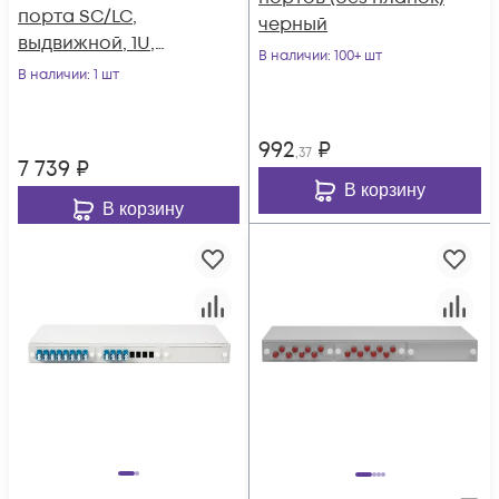
порта SC/LC,
черный
выдвижной, 1U,
В наличии
: 100+ шт
черный
В наличии
: 1 шт
992
₽
,37
7 739
₽
В корзину
В корзину