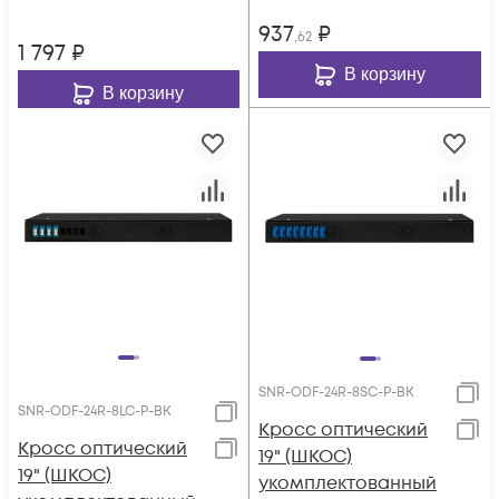
пигтейлами)
937
₽
,62
1 797
₽
В корзину
В корзину
SNR-ODF-24R-8SC-P-BK
SNR-ODF-24R-8LC-P-BK
Кросс оптический
Кросс оптический
19" (ШКОС)
19" (ШКОС)
укомплектованный