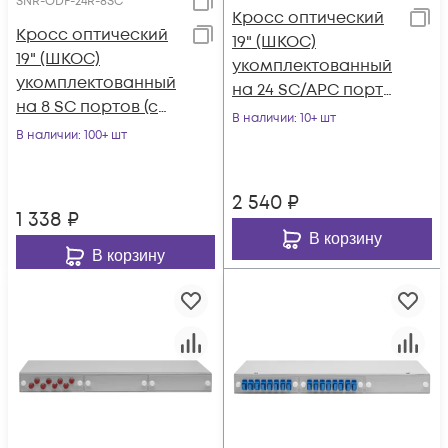
SNR-ODF-24R-8SC
Кросс оптический
Кросс оптический
19" (ШКОС)
19" (ШКОС)
укомплектованный
укомплектованный
на 24 SC/APC порта
на 8 SC портов (с
(комплект с
В наличии
: 10+ шт
розетками)
В наличии
: 100+ шт
розетками и
пигтейлами)
2 540
₽
1 338
₽
В корзину
В корзину