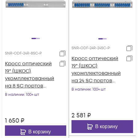
SNR-ODF-24R-24SC-P
SNR-ODF-24R-8SC-P
Кросс оптический
Кросс оптический
19" (ШКОС)
19" (ШКОС)
укомплектованный
укомплектованный
на 24 SC портов
на 8 SC портов
(комплект с
В наличии
: 100+ шт
(комплект с
В наличии
: 100+ шт
розетками и
розетками и
пигтейлами)
пигтейлами)
2 581
₽
1 650
₽
В корзину
В корзину