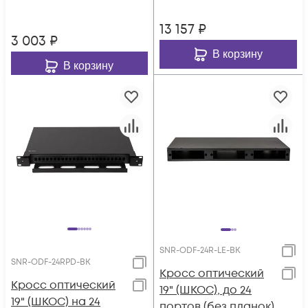
SC/UPC адаптера),
пигтейлами)
SM 9/125 OS2,
13 157
₽
выдвижной
3 003
₽
В корзину
В корзину
SNR-ODF-24R-LE-BK
SNR-ODF-24RPD-BK
Кросс оптический
Кросс оптический
19" (ШКОС), до 24
19" (ШКОС) на 24
портов (без планок)