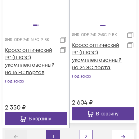
SNR-ODF-24R-24SC-P-BK
SNR-ODF-24R-16FC-P-BK
Кросс оптический
Кросс оптический
19" (ШКОС)
19" (ШКОС)
укомплектованный
укомплектованный
на 24 SC порта,
на 16 FC портов,
черный (комплект с
Под заказ
черный (комплект с
Под заказ
розетками и
розетками и
пигтейлами)
пигтейлами)
2 604
₽
2 350
₽
В корзину
В корзину
1
2