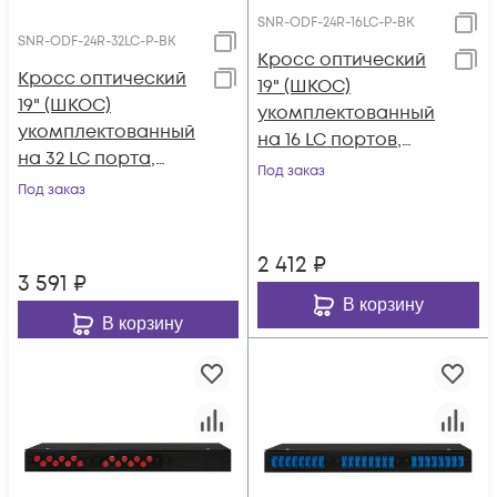
SNR-ODF-24R-16LC-P-BK
SNR-ODF-24R-32LC-P-BK
Кросс оптический
Кросс оптический
19" (ШКОС)
19" (ШКОС)
укомплектованный
укомплектованный
на 16 LC портов,
на 32 LC порта,
черный (комплект с
Под заказ
черный (комплект с
Под заказ
розетками и
розетками и
пигтейлами)
пигтейлами)
2 412
₽
3 591
₽
В корзину
В корзину