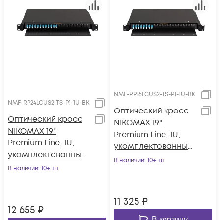
NMF-RP16LCUS2-TS-P1-1U-BK
NMF-RP24LCUS2-TS-P1-1U-BK
Оптический кросс
Оптический кросс
NIKOMAX 19"
NIKOMAX 19"
Premium Line, 1U,
Premium Line, 1U,
укомплектованный
укомплектованный
на 16 портов LC/UPC
В наличии
: 10+ шт
на 24 порта LC/UPC
В наличии
: 10+ шт
(8 двойных LC/UPC
(12 двойных LC/UPC
адаптеров), SM
адаптеров), SM
9/125 OS2,
11 325
₽
9/125 OS2,
выдвижной, с
12 655
₽
выдвижной, с
полкой
В корзину