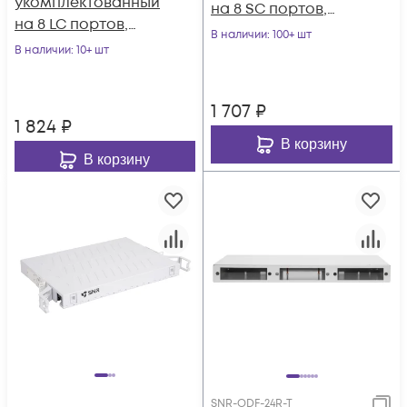
укомплектованный
на 8 SC портов,
на 8 LC портов,
черный (комплект с
В наличии
: 100+ шт
черный (комплект с
В наличии
: 10+ шт
розетками и
розетками и
пигтейлами)
пигтейлами)
1 707
₽
1 824
₽
В корзину
В корзину
SNR-ODF-24R-T