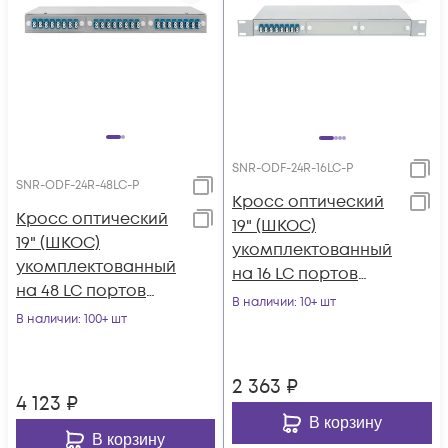
SNR-ODF-24R-16LC-P
SNR-ODF-24R-48LC-P
Кросс оптический
Кросс оптический
19" (ШКОС)
19" (ШКОС)
укомплектованный
укомплектованный
на 16 LC портов
на 48 LC портов
(комплект с
В наличии
: 10+ шт
(комплект с
В наличии
: 100+ шт
розетками и
розетками и
пигтейлами)
пигтейлами)
2 363
₽
4 123
₽
В корзину
В корзину