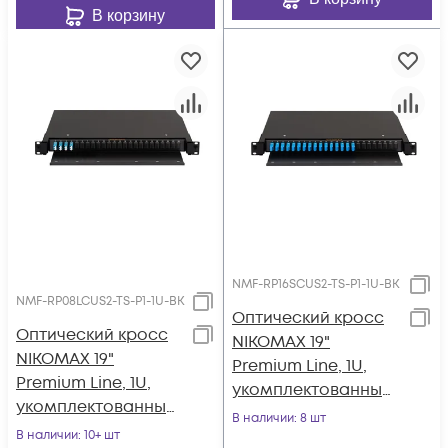
полкой
В корзину
NMF-RP16SCUS2-TS-P1-1U-BK
NMF-RP08LCUS2-TS-P1-1U-BK
Оптический кросс
Оптический кросс
NIKOMAX 19"
NIKOMAX 19"
Premium Line, 1U,
Premium Line, 1U,
укомплектованный
укомплектованный
на 16 портов
В наличии
: 8 шт
на 8 портов LC/UPC
В наличии
: 10+ шт
SC/UPC (16