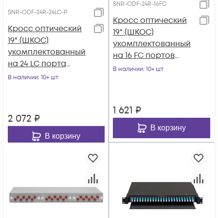
SNR-ODF-24R-16FC
SNR-ODF-24R-24LC-P
Кросс оптический
Кросс оптический
19" (ШКОС)
19" (ШКОС)
укомплектованный
укомплектованный
на 16 FC портов
на 24 LC порта
(комплект с
В наличии
: 10+ шт
(комплект с
В наличии
: 10+ шт
розетками)
розетками и
пигтейлами)
1 621
₽
2 072
₽
В корзину
В корзину