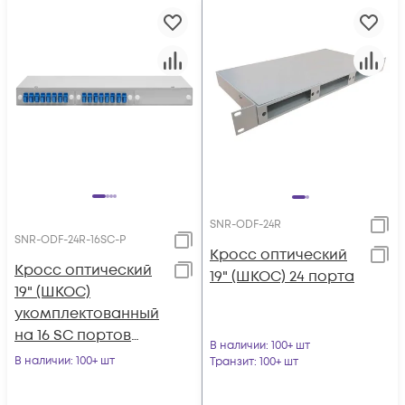
SNR-ODF-24R
SNR-ODF-24R-16SC-P
Кросс оптический
Кросс оптический
19" (ШКОС) 24 порта
19" (ШКОС)
укомплектованный
на 16 SC портов
В наличии
: 100+ шт
(комплект с
В наличии
: 100+ шт
Транзит
: 100+ шт
розетками и
пигтейлами)