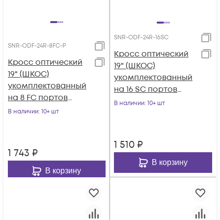
SNR-ODF-24R-16SC
SNR-ODF-24R-8FC-P
Кросс оптический
Кросс оптический
19" (ШКОС)
19" (ШКОС)
укомплектованный
укомплектованный
на 16 SC портов
на 8 FC портов
(комплект с
В наличии
: 10+ шт
(комплект с
В наличии
: 10+ шт
розетками)
розетками и
пигтейлами)
1 510
₽
1 743
₽
В корзину
В корзину