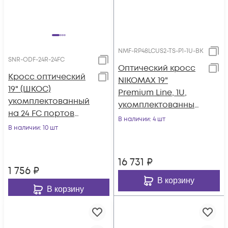
NMF-RP48LCUS2-TS-P1-1U-BK
SNR-ODF-24R-24FC
Оптический кросс
Кросс оптический
NIKOMAX 19"
19" (ШКОС)
Premium Line, 1U,
укомплектованный
укомплектованный
на 24 FC портов
на 48 портов
В наличии
: 4 шт
(комплект с
В наличии
: 10 шт
LC/UPC (24 двойных
розетками)
LC/UPC адаптеров),
SM 9/125 OS2,
16 731
₽
выдвижной, с
1 756
₽
полкой
В корзину
В корзину