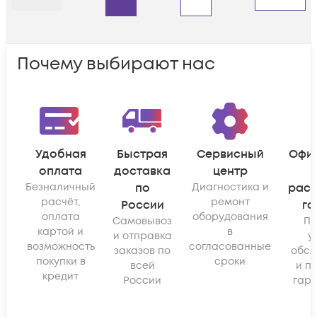
Назад
Дальше
Почему выбирают нас
Удобная
Быстрая
Сервисный
Офи
оплата
доставка
центр
Безналичный
по
Диагностика и
рас
расчёт,
ремонт
России
га
оплата
оборудования
Самовывоз
По
картой и
в
и отправка
у
возможность
согласованные
заказов по
обсл
покупки в
сроки
всей
и п
кредит
России
гара