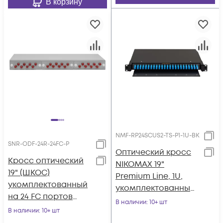
В корзину
NMF-RP24SCUS2-TS-P1-1U-BK
SNR-ODF-24R-24FC-P
Оптический кросс
Кросс оптический
NIKOMAX 19"
19" (ШКОС)
Premium Line, 1U,
укомплектованный
укомплектованный
на 24 FC портов
на 24 порта SC/UPC
В наличии
: 10+ шт
(комплект с
В наличии
: 10+ шт
(24 одинарных
розетками и