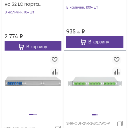
на 32 LC порта
В наличии
: 100+ шт
(комплект с
В наличии
: 10+ шт
розетками и
пигтейлами)
935
₽
,76
2 774
₽
В корзину
В корзину
SNR-ODF-24R-24SC/APC-P