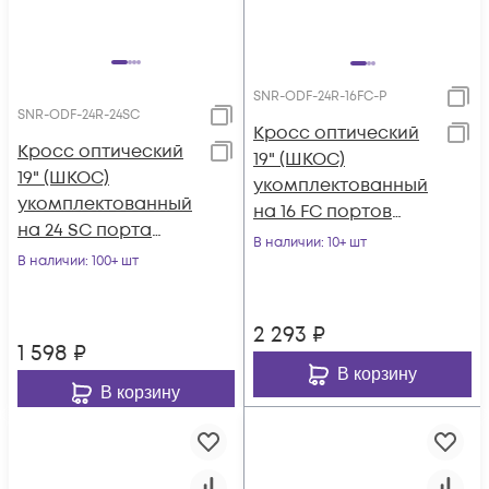
SNR-ODF-24R-16FC-P
SNR-ODF-24R-24SC
Кросс оптический
Кросс оптический
19" (ШКОС)
19" (ШКОС)
укомплектованный
укомплектованный
на 16 FC портов
на 24 SC порта
(комплект с
В наличии
: 10+ шт
(комплект с
В наличии
: 100+ шт
розетками и
розетками)
пигтейлами)
2 293
₽
1 598
₽
В корзину
В корзину