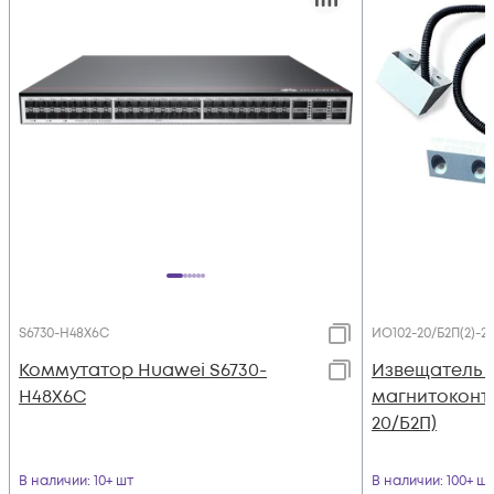
S6730-H48X6C
ИО102-20/Б2П(2)-2
Коммутатор Huawei S6730-
Извещатель 
H48X6C
магнитоконта
20/Б2П)
В наличии
: 10+ шт
В наличии
: 100+ шт